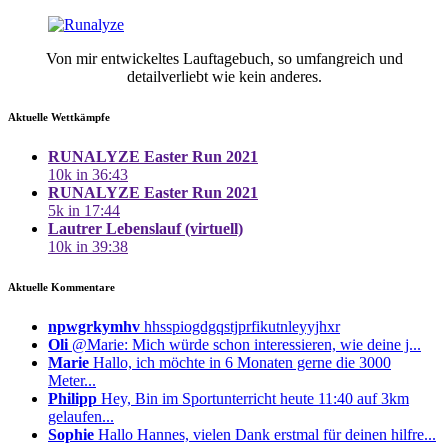
Von mir entwickeltes Lauftagebuch, so umfangreich und
detailverliebt wie kein anderes.
Aktuelle Wettkämpfe
RUNALYZE Easter Run 2021
10k in 36:43
RUNALYZE Easter Run 2021
5k in 17:44
Lautrer Lebenslauf (virtuell)
10k in 39:38
Aktuelle Kommentare
npwgrkymhv
hhsspiogdgqstjprfikutnleyyjhxr
Oli
@Marie: Mich würde schon interessieren, wie deine j...
Marie
Hallo, ich möchte in 6 Monaten gerne die 3000
Meter...
Philipp
Hey, Bin im Sportunterricht heute 11:40 auf 3km
gelaufen...
Sophie
Hallo Hannes, vielen Dank erstmal für deinen hilfre...