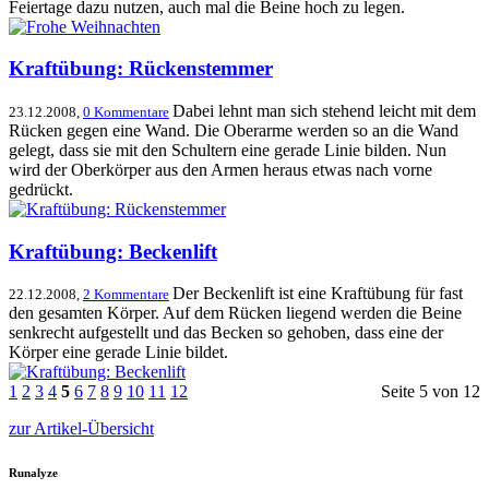
Feiertage dazu nutzen, auch mal die Beine hoch zu legen.
Kraftübung: Rückenstemmer
Dabei lehnt man sich stehend leicht mit dem
23.12.2008,
0 Kommentare
Rücken gegen eine Wand. Die Oberarme werden so an die Wand
gelegt, dass sie mit den Schultern eine gerade Linie bilden. Nun
wird der Oberkörper aus den Armen heraus etwas nach vorne
gedrückt.
Kraftübung: Beckenlift
Der Beckenlift ist eine Kraftübung für fast
22.12.2008,
2 Kommentare
den gesamten Körper. Auf dem Rücken liegend werden die Beine
senkrecht aufgestellt und das Becken so gehoben, dass eine der
Körper eine gerade Linie bildet.
1
2
3
4
5
6
7
8
9
10
11
12
Seite 5 von 12
zur Artikel-Übersicht
Runalyze