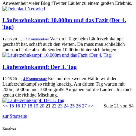
Anwesenheit vieler Blog-/Twitter-Läufer zu einem großen Erlebnis.
Läuferzehnkampf: 10.000m und das Fazit (Der 4.
Tag)
Wer drei Tage beim Läuferzehnkampf
12.06.2011,
17 Kommentare
geschafft hat, schafft auch den vierten. Da muss man schließlich
"nur noch" die abschließenden 10.000m hinter sich bringen.
Läuferzehnkampf: Der 3. Tag
Erst auf der zweiten Hälfte wird der
12.06.2011,
4 Kommentare
Läuferzehnkampf so richtig knackig. Am dritten Tag warten mit
200m, 5000m und 1000m große Aufgaben auf die Läufer - für mich
genau die richtige Mischung.
<<
15
16
17
18
19
20
21
22
23
24
25
26
27
>>
Seite 21 von 54
zur Startseite
Runalyze