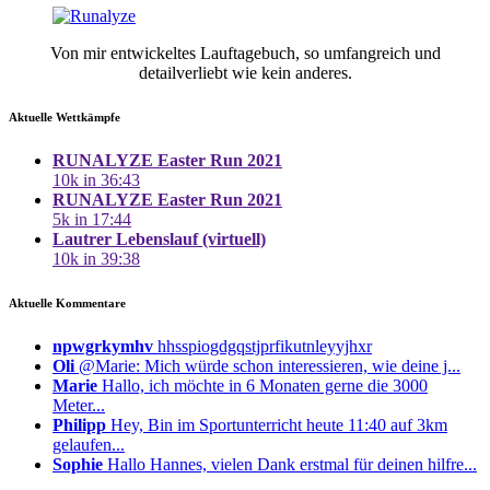
Von mir entwickeltes Lauftagebuch, so umfangreich und
detailverliebt wie kein anderes.
Aktuelle Wettkämpfe
RUNALYZE Easter Run 2021
10k in 36:43
RUNALYZE Easter Run 2021
5k in 17:44
Lautrer Lebenslauf (virtuell)
10k in 39:38
Aktuelle Kommentare
npwgrkymhv
hhsspiogdgqstjprfikutnleyyjhxr
Oli
@Marie: Mich würde schon interessieren, wie deine j...
Marie
Hallo, ich möchte in 6 Monaten gerne die 3000
Meter...
Philipp
Hey, Bin im Sportunterricht heute 11:40 auf 3km
gelaufen...
Sophie
Hallo Hannes, vielen Dank erstmal für deinen hilfre...