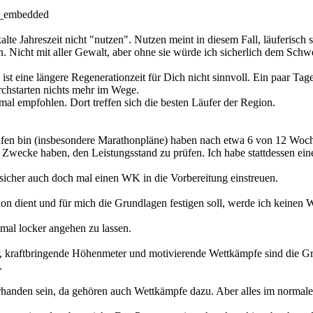
r_embedded
te Jahreszeit nicht "nutzen". Nutzen meint in diesem Fall, läuferisch 
. Nicht mit aller Gewalt, aber ohne sie würde ich sicherlich dem Schwe
 ist eine längere Regenerationzeit für Dich nicht sinnvoll. Ein paar Ta
rchstarten nichts mehr im Wege.
mal empfohlen. Dort treffen sich die besten Läufer der Region.
laufen bin (insbesondere Marathonpläne) haben nach etwa 6 von 12 Wo
n Zwecke haben, den Leistungsstand zu prüfen. Ich habe stattdessen ei
sicher auch doch mal einen WK in die Vorbereitung einstreuen.
n dient und für mich die Grundlagen festigen soll, werde ich keinen WK
 mal locker angehen zu lassen.
er, kraftbringende Höhenmeter und motivierende Wettkämpfe sind die G
.
rhanden sein, da gehören auch Wettkämpfe dazu. Aber alles im normale