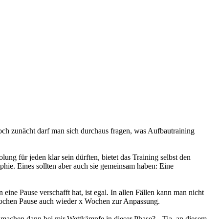
h zunächt darf man sich durchaus fragen, was Aufbautraining
ng für jeden klar sein dürften, bietet das Training selbst den
ophie. Eines sollten aber auch sie gemeinsam haben: Eine
ine Pause verschafft hat, ist egal. In allen Fällen kann man nicht
 Wochen Pause auch wieder x Wochen zur Anpassung.
machen dann bei mir Wettkämpfe in dieser Phase? - Tja, an diesem