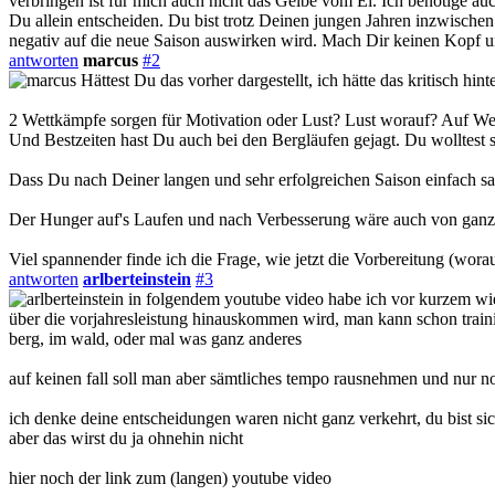
verbringen ist für mich auch nicht das Gelbe vom Ei. Ich benötige au
Du allein entscheiden. Du bist trotz Deinen jungen Jahren inzwische
negativ auf die neue Saison auswirken wird. Mach Dir keinen Kopf un
antworten
marcus
#2
Hättest Du das vorher dargestellt, ich hätte das kritisch hint
2 Wettkämpfe sorgen für Motivation oder Lust? Lust worauf? Auf Wet
Und Bestzeiten hast Du auch bei den Bergläufen gejagt. Du wolltest s
Dass Du nach Deiner langen und sehr erfolgreichen Saison einfach s
Der Hunger auf's Laufen und nach Verbesserung wäre auch von ganz
Viel spannender finde ich die Frage, wie jetzt die Vorbereitung (wora
antworten
arlberteinstein
#3
in folgendem youtube video habe ich vor kurzem wiede
über die vorjahresleistung hinauskommen wird, man kann schon trainings
berg, im wald, oder mal was ganz anderes
auf keinen fall soll man aber sämtliches tempo rausnehmen und nur no
ich denke deine entscheidungen waren nicht ganz verkehrt, du bist si
aber das wirst du ja ohnehin nicht
hier noch der link zum (langen) youtube video