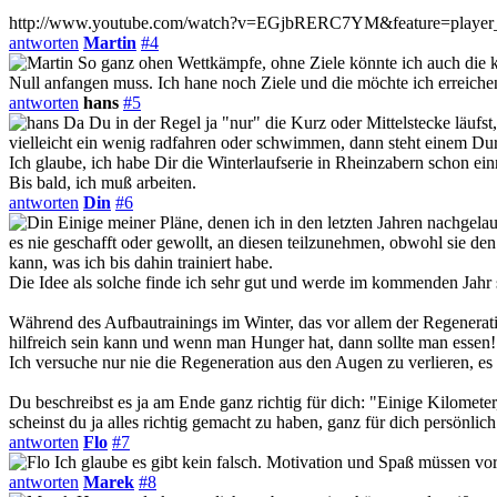
http://www.youtube.com/watch?v=EGjbRERC7YM&feature=playe
antworten
Martin
#4
So ganz ohen Wettkämpfe, ohne Ziele könnte ich auch die kal
Null anfangen muss. Ich hane noch Ziele und die möchte ich erreichen
antworten
hans
#5
Da Du in der Regel ja "nur" die Kurz oder Mittelstecke läufst,
vielleicht ein wenig radfahren oder schwimmen, dann steht einem Du
Ich glaube, ich habe Dir die Winterlaufserie in Rheinzabern schon ein
Bis bald, ich muß arbeiten.
antworten
Din
#6
Einige meiner Pläne, denen ich in den letzten Jahren nachge
es nie geschafft oder gewollt, an diesen teilzunehmen, obwohl sie de
kann, was ich bis dahin trainiert habe.
Die Idee als solche finde ich sehr gut und werde im kommenden Jahr 
Während des Aufbautrainings im Winter, das vor allem der Regeneratio
hilfreich sein kann und wenn man Hunger hat, dann sollte man essen!
Ich versuche nur nie die Regeneration aus den Augen zu verlieren, es
Du beschreibst es ja am Ende ganz richtig für dich: "Einige Kilomet
scheinst du ja alles richtig gemacht zu haben, ganz für dich persönlich
antworten
Flo
#7
Ich glaube es gibt kein falsch. Motivation und Spaß müssen vo
antworten
Marek
#8