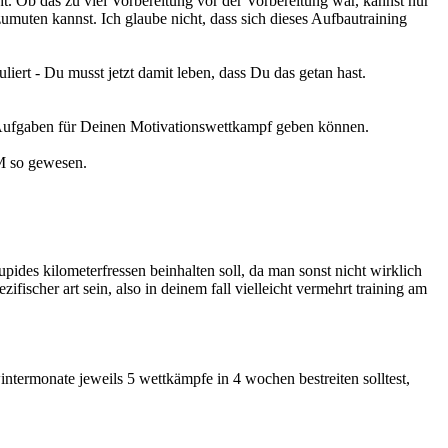
t. Ob das zu viel Vorbereitung vor der Vorbereitung war, kannst nur
muten kannst. Ich glaube nicht, dass sich dieses Aufbautraining
muliert - Du musst jetzt damit leben, dass Du das getan hast.
ige Aufgaben für Deinen Motivationswettkampf geben können.
HM so gewesen.
ides kilometerfressen beinhalten soll, da man sonst nicht wirklich
fischer art sein, also in deinem fall vielleicht vermehrt training am
ntermonate jeweils 5 wettkämpfe in 4 wochen bestreiten solltest,