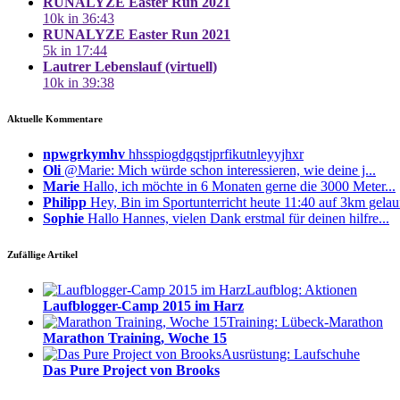
RUNALYZE Easter Run 2021
10k in 36:43
RUNALYZE Easter Run 2021
5k in 17:44
Lautrer Lebenslauf (virtuell)
10k in 39:38
Aktuelle Kommentare
npwgrkymhv
hhsspiogdgqstjprfikutnleyyjhxr
Oli
@Marie: Mich würde schon interessieren, wie deine j...
Marie
Hallo, ich möchte in 6 Monaten gerne die 3000 Meter...
Philipp
Hey, Bin im Sportunterricht heute 11:40 auf 3km gelauf
Sophie
Hallo Hannes, vielen Dank erstmal für deinen hilfre...
Zufällige Artikel
Laufblog: Aktionen
Laufblogger-Camp 2015 im Harz
Training: Lübeck-Marathon
Marathon Training, Woche 15
Ausrüstung: Laufschuhe
Das Pure Project von Brooks