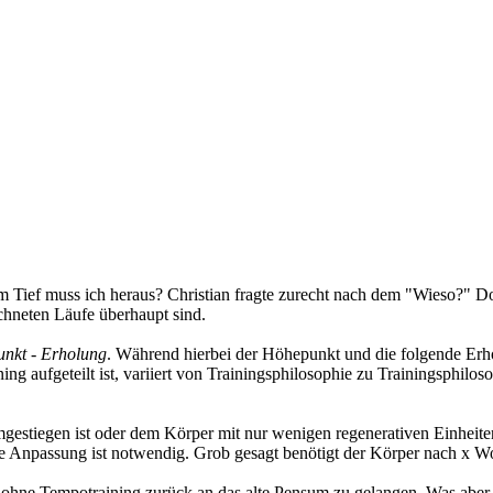
ef muss ich heraus? Christian fragte zurecht nach dem "Wieso?" Doc
chneten Läufe überhaupt sind.
unkt - Erholung
. Während hierbei der Höhepunkt und die folgende Erholu
ng aufgeteilt ist, variiert von Trainingsphilosophie zu Trainingsphilos
estiegen ist oder dem Körper mit nur wenigen regenerativen Einheiten e
eine Anpassung ist notwendig. Grob gesagt benötigt der Körper nach x
 ohne Tempotraining zurück an das alte Pensum zu gelangen. Was aber 