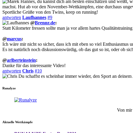
Hannes, du kannst dich am besten einschätzen und weißt, wa
machst. Hut ab vor den November-Wettkämpfen, eine durchaus ungewöhn
Sportliche Grüße von den Twins, keep on running!
antworten
Laufhannes
#9
@
Brennr.de
:
Statt Kilometer fressen sollte man ja vor allem hartes Qualitätstrain
@
marcus
:
Ich wäre mir nicht so sicher, dass ich mit eben so viel Enthusiasmus un
Es ist natürlich noch diskussionswürdig, ob das gut so ist, oder ob sich
@
arlberteinstein
:
Danke für das interessante Video!
antworten
Chris
#10
Du schaffst es scheinbar immer wieder, den Sport an deinem Al
Runalyze
Von mir 
Aktuelle Wettkämpfe