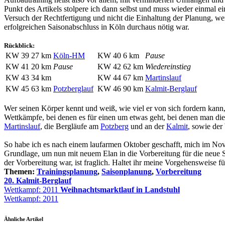
Punkt des Artikels stolpere ich dann selbst und muss wieder einmal e
Versuch der Rechtfertigung und nicht die Einhaltung der Planung, w
erfolgreichen Saisonabschluss in Köln durchaus nötig war.
Rückblick:
KW 39
27 km
Köln-HM
KW 40
6 km
Pause
KW 41
20 km
Pause
KW 42
62 km
Wiedereinstieg
KW 43
34 km
KW 44
67 km
Martinslauf
KW 45
63 km
Potzberglauf
KW 46
90 km
Kalmit-Berglauf
Wer seinen Körper kennt und weiß, wie viel er von sich fordern kann,
Wettkämpfe, bei denen es für einen um etwas geht, bei denen man die 
Martinslauf
, die Bergläufe am
Potzberg
und an der
Kalmit
, sowie der
So habe ich es nach einem laufarmen Oktober geschafft, mich im No
Grundlage, um nun mit neuem Elan in die Vorbereitung für die neue Sa
der Vorbereitung war, ist fraglich. Haltet ihr meine Vorgehensweise f
Themen:
Trainingsplanung
,
Saisonplanung
,
Vorbereitung
20. Kalmit-Berglauf
Wettkampf: 2011
Weihnachtsmarktlauf in Landstuhl
Wettkampf: 2011
Ähnliche Artikel