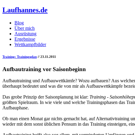
Laufhannes.de
Blog
Über mich
Ausrüstung
Ergebnisse
Wettkampfbilder
Training: Trainingsplan
// 23.11.2011
Aufbautraining vor Saisonbeginn
Aufbautraining und Aufbauwettkämfe? Wozu aufbauen? Aus welchem Ti
überhaupt bedeutet und was die von mir als Aufbauwettkämpfe bezei
Das grobe Prinzip der Saisonplanung ist klar:
Training - Saisonhöhep
größten Spielraum. In wie viele und welche Trainingsphasen das Traini
Aufbauphase.
Ob man einen Monat gar nichts gemacht hat, auf Alternativtraining umg
wieder mit dem sonst üblichen Pensum in das Training einsteigen, 
Aufbautraining heißt also vor allem, mit verminderten Umfängen und