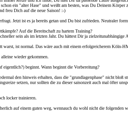
ch immer Reize und ich finde, Du hast Dir da passende Läufe ausgesuch
n schon ein "alter Hase" und weißt am besten, was Du Deinem Körper zu
d freu Dich auf die neue Saison! :-)
erfragt. Jetzt ist es ja bereits getan und Du bist zufrieden. Neutraler for
tkämpfe? Auf die Bereitschaft zu hartem Training?
chneller sein als im letzten Jahr. Du hättest Dir ja zielzeitunabhäng
att warst, ist normal. Das wäre auch mit einem erfolgreicherem Köln-
 alleine wieder gekommen.
uf eigentlich?) beginnt. Wann beginnt die Vorbereitung?
rmal den hinweis erhalten, dass die "grundlagenphase" nicht bloß stup
reize setzen, nur sollten die zu dieser saisonzeit auch mal öfter unspezi
ch locker trainieren.
cherlich auf einem guten weg, wennauch du wohl nicht die folgenden wi