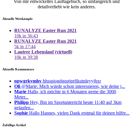
Von mir entwickeltes Lauftagebuch, so umfangreich und
detailverliebt wie kein anderes.
Aktuelle Wettkämpfe
RUNALYZE Easter Run 2021
10k in 36:43
RUNALYZE Easter Run 2021
5k in 17:44
Lautrer Lebenslauf (virtuell)
10k in 39:38
Aktuelle Kommentare
npwgrkymhv
hhsspiogdgqstjprfikutnleyyjhxr
Oli
@Marie: Mich würde schon interessieren, wie deine j...
Marie
Hallo, ich möchte in 6 Monaten gerne die 3000
Meter...
Philipp
Hey, Bin im Sportunterricht heute 11:40 auf 3km
gelaufen...
Sophie
Hallo Hannes, vielen Dank erstmal für deinen hilfre...
Zufällige Artikel