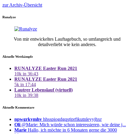
zur Archiv-Übersicht
Runalyze
Von mir entwickeltes Lauftagebuch, so umfangreich und
detailverliebt wie kein anderes.
Aktuelle Wettkämpfe
RUNALYZE Easter Run 2021
10k in 36:43
RUNALYZE Easter Run 2021
5k in 17:44
Lautrer Lebenslauf (virtuell)
10k in 39:38
Aktuelle Kommentare
npwgrkymhv
hhsspiogdgqstjprfikutnleyyjhxr
Oli
@Marie: Mich würde schon interessieren, wie deine j...
Marie
Hallo, ich möchte in 6 Monaten gerne die 3000