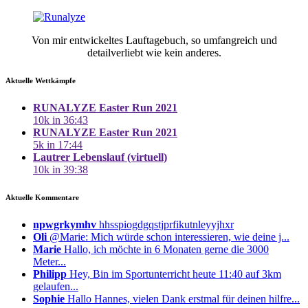
Von mir entwickeltes Lauftagebuch, so umfangreich und
detailverliebt wie kein anderes.
Aktuelle Wettkämpfe
RUNALYZE Easter Run 2021
10k in 36:43
RUNALYZE Easter Run 2021
5k in 17:44
Lautrer Lebenslauf (virtuell)
10k in 39:38
Aktuelle Kommentare
npwgrkymhv
hhsspiogdgqstjprfikutnleyyjhxr
Oli
@Marie: Mich würde schon interessieren, wie deine j...
Marie
Hallo, ich möchte in 6 Monaten gerne die 3000
Meter...
Philipp
Hey, Bin im Sportunterricht heute 11:40 auf 3km
gelaufen...
Sophie
Hallo Hannes, vielen Dank erstmal für deinen hilfre...