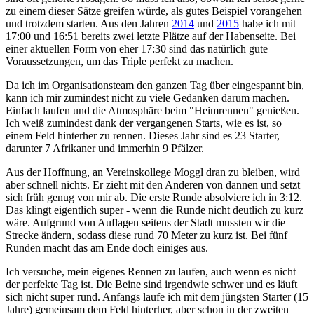
zu einem dieser Sätze greifen würde, als gutes Beispiel vorangehen
und trotzdem starten. Aus den Jahren
2014
und
2015
habe ich mit
17:00 und 16:51 bereits zwei letzte Plätze auf der Habenseite. Bei
einer aktuellen Form von eher 17:30 sind das natürlich gute
Voraussetzungen, um das Triple perfekt zu machen.
Da ich im Organisationsteam den ganzen Tag über eingespannt bin,
kann ich mir zumindest nicht zu viele Gedanken darum machen.
Einfach laufen und die Atmosphäre beim "Heimrennen" genießen.
Ich weiß zumindest dank der vergangenen Starts, wie es ist, so
einem Feld hinterher zu rennen. Dieses Jahr sind es 23 Starter,
darunter 7 Afrikaner und immerhin 9 Pfälzer.
Aus der Hoffnung, an Vereinskollege Moggl dran zu bleiben, wird
aber schnell nichts. Er zieht mit den Anderen von dannen und setzt
sich früh genug von mir ab. Die erste Runde absolviere ich in 3:12.
Das klingt eigentlich super - wenn die Runde nicht deutlich zu kurz
wäre. Aufgrund von Auflagen seitens der Stadt mussten wir die
Strecke ändern, sodass diese rund 70 Meter zu kurz ist. Bei fünf
Runden macht das am Ende doch einiges aus.
Ich versuche, mein eigenes Rennen zu laufen, auch wenn es nicht
der perfekte Tag ist. Die Beine sind irgendwie schwer und es läuft
sich nicht super rund. Anfangs laufe ich mit dem jüngsten Starter (15
Jahre) gemeinsam dem Feld hinterher, aber schon in der zweiten