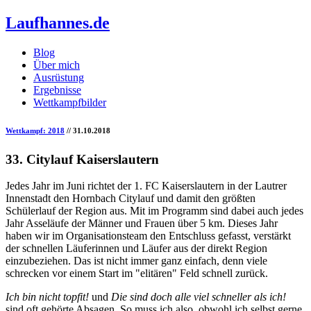
Laufhannes.de
Blog
Über mich
Ausrüstung
Ergebnisse
Wettkampfbilder
Wettkampf: 2018
// 31.10.2018
33. Citylauf Kaiserslautern
Jedes Jahr im Juni richtet der 1. FC Kaiserslautern in der Lautrer
Innenstadt den Hornbach Citylauf und damit den größten
Schülerlauf der Region aus. Mit im Programm sind dabei auch jedes
Jahr Asseläufe der Männer und Frauen über 5 km. Dieses Jahr
haben wir im Organisationsteam den Entschluss gefasst, verstärkt
der schnellen Läuferinnen und Läufer aus der direkt Region
einzubeziehen. Das ist nicht immer ganz einfach, denn viele
schrecken vor einem Start im "elitären" Feld schnell zurück.
Ich bin nicht topfit!
und
Die sind doch alle viel schneller als ich!
sind oft gehörte Absagen. So muss ich also, obwohl ich selbst gerne