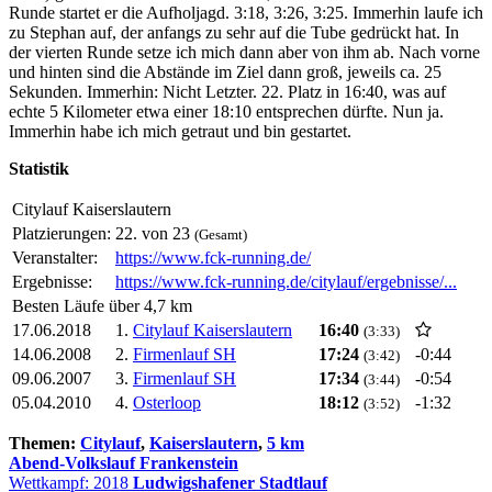
Runde startet er die Aufholjagd. 3:18, 3:26, 3:25. Immerhin laufe ich
zu Stephan auf, der anfangs zu sehr auf die Tube gedrückt hat. In
der vierten Runde setze ich mich dann aber von ihm ab. Nach vorne
und hinten sind die Abstände im Ziel dann groß, jeweils ca. 25
Sekunden. Immerhin: Nicht Letzter. 22. Platz in 16:40, was auf
echte 5 Kilometer etwa einer 18:10 entsprechen dürfte. Nun ja.
Immerhin habe ich mich getraut und bin gestartet.
Statistik
Citylauf Kaiserslautern
Platzierungen:
22. von 23
(Gesamt)
Veranstalter:
https://www.fck-running.de/
Ergebnisse:
https://www.fck-running.de/citylauf/ergebnisse/...
Besten Läufe über 4,7 km
17.06.2018
1.
Citylauf Kaiserslautern
16:40
(3:33)
14.06.2008
2.
Firmenlauf SH
17:24
-0:44
(3:42)
09.06.2007
3.
Firmenlauf SH
17:34
-0:54
(3:44)
05.04.2010
4.
Osterloop
18:12
-1:32
(3:52)
Themen:
Citylauf
,
Kaiserslautern
,
5 km
Abend-Volkslauf Frankenstein
Wettkampf: 2018
Ludwigshafener Stadtlauf