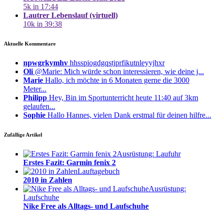
5k in 17:44
Lautrer Lebenslauf (virtuell)
10k in 39:38
Aktuelle Kommentare
npwgrkymhv
hhsspiogdgqstjprfikutnleyyjhxr
Oli
@Marie: Mich würde schon interessieren, wie deine j...
Marie
Hallo, ich möchte in 6 Monaten gerne die 3000
Meter...
Philipp
Hey, Bin im Sportunterricht heute 11:40 auf 3km
gelaufen...
Sophie
Hallo Hannes, vielen Dank erstmal für deinen hilfre...
Zufällige Artikel
Ausrüstung: Laufuhr
Erstes Fazit: Garmin fenix 2
Lauftagebuch
2010 in Zahlen
Ausrüstung:
Laufschuhe
Nike Free als Alltags- und Laufschuhe