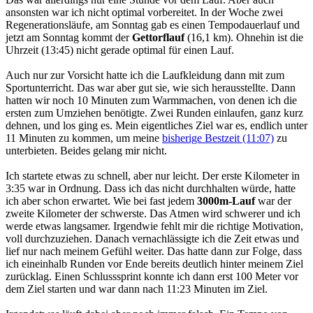
ansonsten war ich nicht optimal vorbereitet. In der Woche zwei
Regenerationsläufe, am Sonntag gab es einen Tempodauerlauf und
jetzt am Sonntag kommt der
Gettorflauf
(16,1 km). Ohnehin ist die
Uhrzeit (13:45) nicht gerade optimal für einen Lauf.
Auch nur zur Vorsicht hatte ich die Laufkleidung dann mit zum
Sportunterricht. Das war aber gut sie, wie sich herausstellte. Dann
hatten wir noch 10 Minuten zum Warmmachen, von denen ich die
ersten zum Umziehen benötigte. Zwei Runden einlaufen, ganz kurz
dehnen, und los ging es. Mein eigentliches Ziel war es, endlich unter
11 Minuten zu kommen, um meine
bisherige Bestzeit (11:07)
zu
unterbieten. Beides gelang mir nicht.
Ich startete etwas zu schnell, aber nur leicht. Der erste Kilometer in
3:35 war in Ordnung. Dass ich das nicht durchhalten würde, hatte
ich aber schon erwartet. Wie bei fast jedem
3000m-Lauf
war der
zweite Kilometer der schwerste. Das Atmen wird schwerer und ich
werde etwas langsamer. Irgendwie fehlt mir die richtige Motivation,
voll durchzuziehen. Danach vernachlässigte ich die Zeit etwas und
lief nur nach meinem Gefühl weiter. Das hatte dann zur Folge, dass
ich eineinhalb Runden vor Ende bereits deutlich hinter meinem Ziel
zurücklag. Einen Schlusssprint konnte ich dann erst 100 Meter vor
dem Ziel starten und war dann nach 11:23 Minuten im Ziel.