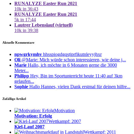
RUNALYZE Easter Run 2021
10k in 36:43
RUNALYZE Easter Run 2021
5k in 17:44
Lautrer Lebenslauf (virtuell)
10k in 39:38
Aktuelle Kommentare
npwgrkymhv
hhsspiogdgqstjprfikutnleyyjhxr
Oli
@Marie: Mich würde schon interessieren, wie deine j...
Marie
Hallo, ich möchte in 6 Monaten gerne die 3000
Meter...
Philipp
Hey, Bin im Sportunterricht heute 11:40 auf 3km
gelaufen...
Sophie
Hallo Hannes, vielen Dank erstmal für deinen hilfre...
Zufällige Artikel
Motivation
Motivation: Erfolg
Wettkampf: 2007
Kiel-Lauf 2007
Wettkampf: 2011