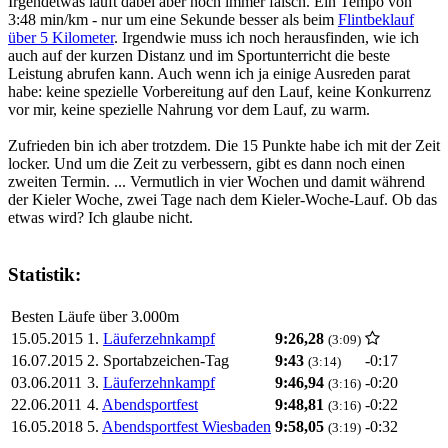
Irgendetwas läuft dabei aber noch immer falsch. Ein Tempo von
3:48 min/km - nur um eine Sekunde besser als beim
Flintbeklauf
über 5 Kilometer
. Irgendwie muss ich noch herausfinden, wie ich
auch auf der kurzen Distanz und im Sportunterricht die beste
Leistung abrufen kann. Auch wenn ich ja einige Ausreden parat
habe: keine spezielle Vorbereitung auf den Lauf, keine Konkurrenz
vor mir, keine spezielle Nahrung vor dem Lauf, zu warm.
Zufrieden bin ich aber trotzdem. Die 15 Punkte habe ich mit der Zeit
locker. Und um die Zeit zu verbessern, gibt es dann noch einen
zweiten Termin. ... Vermutlich in vier Wochen und damit während
der Kieler Woche, zwei Tage nach dem Kieler-Woche-Lauf. Ob das
etwas wird? Ich glaube nicht.
Statistik:
Besten Läufe über 3.000m
15.05.2015
1.
Läuferzehnkampf
9:26,28
(3:09)
16.07.2015
2. Sportabzeichen-Tag
9:43
-0:17
(3:14)
03.06.2011
3.
Läuferzehnkampf
9:46,94
-0:20
(3:16)
22.06.2011
4.
Abendsportfest
9:48,81
-0:22
(3:16)
16.05.2018
5.
Abendsportfest Wiesbaden
9:58,05
-0:32
(3:19)