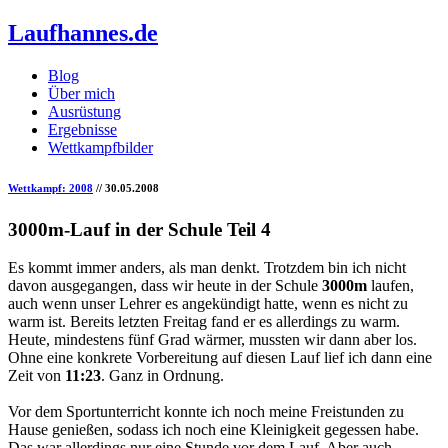
Laufhannes.de
Blog
Über mich
Ausrüstung
Ergebnisse
Wettkampfbilder
Wettkampf: 2008
// 30.05.2008
3000m-Lauf in der Schule Teil 4
Es kommt immer anders, als man denkt. Trotzdem bin ich nicht
davon ausgegangen, dass wir heute in der Schule
3000m
laufen,
auch wenn unser Lehrer es angekündigt hatte, wenn es nicht zu
warm ist. Bereits letzten Freitag fand er es allerdings zu warm.
Heute, mindestens fünf Grad wärmer, mussten wir dann aber los.
Ohne eine konkrete Vorbereitung auf diesen Lauf lief ich dann eine
Zeit von
11:23
. Ganz in Ordnung.
Vor dem Sportunterricht konnte ich noch meine Freistunden zu
Hause genießen, sodass ich noch eine Kleinigkeit gegessen habe.
Das war allerdings nur eine Stunde vor dem Lauf. Aber auch