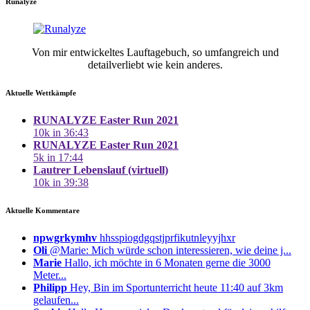
Runalyze
Von mir entwickeltes Lauftagebuch, so umfangreich und
detailverliebt wie kein anderes.
Aktuelle Wettkämpfe
RUNALYZE Easter Run 2021
10k in 36:43
RUNALYZE Easter Run 2021
5k in 17:44
Lautrer Lebenslauf (virtuell)
10k in 39:38
Aktuelle Kommentare
npwgrkymhv
hhsspiogdgqstjprfikutnleyyjhxr
Oli
@Marie: Mich würde schon interessieren, wie deine j...
Marie
Hallo, ich möchte in 6 Monaten gerne die 3000
Meter...
Philipp
Hey, Bin im Sportunterricht heute 11:40 auf 3km
gelaufen...