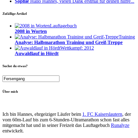
Sophie
Hallo Hannes, vielen Dank erstmal für deinen hilfre...
Zufällige Artikel
Lauftagebuch
2008 in Worten
Training
Analyse: Halbmarathon Training und Greif-Treppe
Wettkampf: 2012
Auwaldlauf in Hördt
Suchst du etwas?
Über mich
Ich bin Hannes, ehrgeiziger Läufer beim
1. FC Kaiserslautern
, der
vom 60m-Lauf bis zum 6-Stunden-Ultramarathon schon fast alles
mitgemacht hat und in seiner Freizeit das Lauftagebuch
Runalyze
entwickelt.