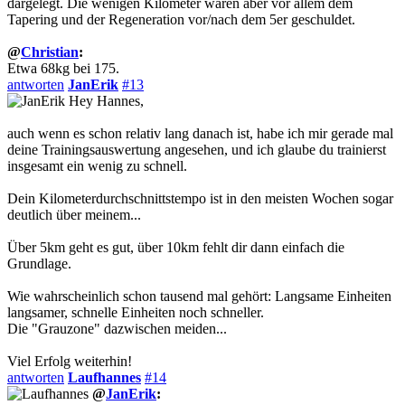
dargelegt. Die wenigen Kilometer waren aber vor allem dem
Tapering und der Regeneration vor/nach dem 5er geschuldet.
@
Christian
:
Etwa 68kg bei 175.
antworten
JanErik
#13
Hey Hannes,
auch wenn es schon relativ lang danach ist, habe ich mir gerade mal
deine Trainingsauswertung angesehen, und ich glaube du trainierst
insgesamt ein wenig zu schnell.
Dein Kilometerdurchschnittstempo ist in den meisten Wochen sogar
deutlich über meinem...
Über 5km geht es gut, über 10km fehlt dir dann einfach die
Grundlage.
Wie wahrscheinlich schon tausend mal gehört: Langsame Einheiten
langsamer, schnelle Einheiten noch schneller.
Die "Grauzone" dazwischen meiden...
Viel Erfolg weiterhin!
antworten
Laufhannes
#14
@
JanErik
: