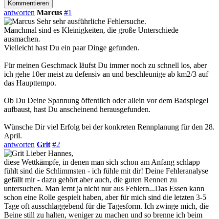
antworten
Marcus
#1
Sehr sehr ausführliche Fehlersuche.
Manchmal sind es Kleinigkeiten, die große Unterschiede
ausmachen.
Vielleicht hast Du ein paar Dinge gefunden.
Für meinen Geschmack läufst Du immer noch zu schnell los, aber
ich gehe 10er meist zu defensiv an und beschleunige ab km2/3 auf
das Haupttempo.
Ob Du Deine Spannung öffentlich oder allein vor dem Badspiegel
aufbaust, hast Du anscheinend herausgefunden.
Wünsche Dir viel Erfolg bei der konkreten Rennplanung für den 28.
April.
antworten
Grit
#2
Lieber Hannes,
diese Wettkämpfe, in denen man sich schon am Anfang schlapp
fühlt sind die Schlimmsten - ich fühle mit dir! Deine Fehleranalyse
gefällt mir - dazu gehört aber auch, die guten Rennen zu
untersuchen. Man lernt ja nicht nur aus Fehlern...Das Essen kann
schon eine Rolle gespielt haben, aber für mich sind die letzten 3-5
Tage oft ausschlaggebend für die Tagesform. Ich zwinge mich, die
Beine still zu halten, weniger zu machen und so brenne ich beim