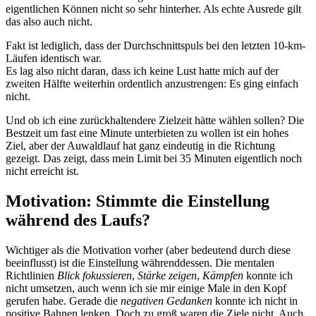
eigentlichen Können nicht so sehr hinterher. Als echte Ausrede gilt
das also auch nicht.
Fakt ist lediglich, dass der Durchschnittspuls bei den letzten 10-km-
Läufen identisch war.
Es lag also nicht daran, dass ich keine Lust hatte mich auf der
zweiten Hälfte weiterhin ordentlich anzustrengen: Es ging einfach
nicht.
Und ob ich eine zurückhaltendere Zielzeit hätte wählen sollen? Die
Bestzeit um fast eine Minute unterbieten zu wollen ist ein hohes
Ziel, aber der Auwaldlauf hat ganz eindeutig in die Richtung
gezeigt. Das zeigt, dass mein Limit bei 35 Minuten eigentlich noch
nicht erreicht ist.
Motivation: Stimmte die Einstellung
während des Laufs?
Wichtiger als die Motivation vorher (aber bedeutend durch diese
beeinflusst) ist die Einstellung währenddessen. Die mentalen
Richtlinien
Blick fokussieren
,
Stärke zeigen
,
Kämpfen
konnte ich
nicht umsetzen, auch wenn ich sie mir einige Male in den Kopf
gerufen habe. Gerade die
negativen Gedanken
konnte ich nicht in
positive Bahnen lenken. Doch zu groß waren die Ziele nicht. Auch