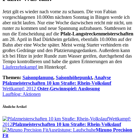
Jetzt gilt es wieder nach vorne zu schauen. Die von Fabian
vorgeschlagenen 10.000m nächsten Sonntag in Bingen werde ich
aber nicht laufen. Nur eine Woche dazwischen reicht mir nicht, um
runter zu kommen und neue Spannung aufzubauen. Stattdessen ist
nun die Entscheidung auf die
Pfalz-Langstreckenmeisterschaften
am 28. April in Bad Dürkheim gefallen, ebenfalls 10.000m auf der
Bahn aber eine Woche später. Meist wenig Starter verhindern ein
großes Gedränge und den Platzierungsgedanken. Außerdem kann
ich bei Hitze in jeder Runde zum Wasser greifen, durchgehend das
Tempo kontrollieren und habe die guten Erinnerungen an den
Läuferzehnkampf
im Hinterkopf.
Themen:
Saisonplanung
,
Saisonhöhepunkt
,
Analyse
Pfalzmeisterschaften 10 km Straße: Rhein-Volkslauf
Wettkampf: 2012
Oster-Gewinnspiel: Auslosung
Laufblog: Aktionen
Ähnliche Artikel
Wettkampf:
2012
Pfalzmeisterschaften 10 km Straße: Rhein-Volkslauf
Ausrüstung: Laufschuhe
Mizuno Precision
Fit