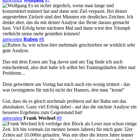
Es ist sicher ärgerlich, wenn man lange und
konzentriert trainiert hat und dann sein Ziel verpasst. Bei deiner
angestrebten Zielzeit sind drei Minuten ein deutliches Zeichen. Ich
denke aber, das du mit deiner Analyse das Beste daraus gemacht
hast. Viel Erfolg beim nächsten Mal und dann wirst den Triumph
vielleicht umso mehr genießen können!
antworten
Ruben
#8
Ja, wie schon hier mehrmals geschrieben ne wirklich sehr
gute Analyse.
Das mit dem Essen am Tag davor und am Tag finde ich auch
entscheidend, also dort habe ich selbst bei Trainingsläufen öfter mal
Probleme...
Dein getwtittere am Vortag hat mich auch ein wenig irritiert - das
war (wenigstens für mich) nicht der Hannes, den man "kennt"
Gut, dass du es gleich nochmals probierst auf der Bahn um das
abzuhaken. Ganz viel Erfolg dabei - auf das die nächste Analyse ein
besseres Ergebniss zum Gegenstand hat!
antworten
Frank Wechsel
#9
Ich verfolge den Block als Leser nun schon einige
Zeit. Ich bin vormals (in meinen besten Jahren) für mich gute 32er
Zeiten auf 10.000m gelaufen. Was mir über die letzen Jahre immer