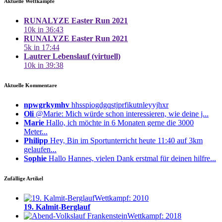
Aktuelle Wettkämpfe
RUNALYZE Easter Run 2021
10k in 36:43
RUNALYZE Easter Run 2021
5k in 17:44
Lautrer Lebenslauf (virtuell)
10k in 39:38
Aktuelle Kommentare
npwgrkymhv
hhsspiogdgqstjprfikutnleyyjhxr
Oli
@Marie: Mich würde schon interessieren, wie deine j...
Marie
Hallo, ich möchte in 6 Monaten gerne die 3000
Meter...
Philipp
Hey, Bin im Sportunterricht heute 11:40 auf 3km
gelaufen...
Sophie
Hallo Hannes, vielen Dank erstmal für deinen hilfre...
Zufällige Artikel
Wettkampf: 2010
19. Kalmit-Berglauf
Wettkampf: 2018