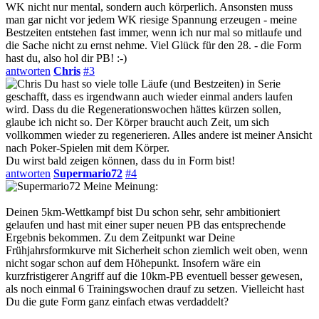
WK nicht nur mental, sondern auch körperlich. Ansonsten muss
man gar nicht vor jedem WK riesige Spannung erzeugen - meine
Bestzeiten entstehen fast immer, wenn ich nur mal so mitlaufe und
die Sache nicht zu ernst nehme. Viel Glück für den 28. - die Form
hast du, also hol dir PB! :-)
antworten
Chris
#3
Du hast so viele tolle Läufe (und Bestzeiten) in Serie
geschafft, dass es irgendwann auch wieder einmal anders laufen
wird. Dass du die Regenerationswochen hättes kürzen sollen,
glaube ich nicht so. Der Körper braucht auch Zeit, um sich
vollkommen wieder zu regenerieren. Alles andere ist meiner Ansicht
nach Poker-Spielen mit dem Körper.
Du wirst bald zeigen können, dass du in Form bist!
antworten
Supermario72
#4
Meine Meinung:
Deinen 5km-Wettkampf bist Du schon sehr, sehr ambitioniert
gelaufen und hast mit einer super neuen PB das entsprechende
Ergebnis bekommen. Zu dem Zeitpunkt war Deine
Frühjahrsformkurve mit Sicherheit schon ziemlich weit oben, wenn
nicht sogar schon auf dem Höhepunkt. Insofern wäre ein
kurzfristigerer Angriff auf die 10km-PB eventuell besser gewesen,
als noch einmal 6 Trainingswochen drauf zu setzen. Vielleicht hast
Du die gute Form ganz einfach etwas verdaddelt?