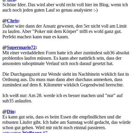
Schöne Idee. Das wird aber wohl recht voll hier im Blog, wenn ich
auch noch jeden guten Lauf so genau analysiere :-)
@
Chris
:
Daher wäre dann der Ansatz gewesen, den 5er nicht voll am Limit
zu laufen. Aber "Poker mit dem Körper" trifft es wohl ganz gut.
Perfekt machen kann man es kaum.
@
Supermario72
:
Mit einer verdaddelten Form hatte ich aber zumindest sub36 absolut
problemlos laufen müssen. Es kann aber natürlich sein, dass der
ansonsten suboptimale Verlauf sich noch darauf gesetzt hat.
Die Durchgangszeit zur Wende sieht im Nachhinein wirklich fast in
Ordnung aus. Da muss man dann aber durchaus anmerken, dass
zumindest auf dem 8. Kilometer wirklich Gegendwind herrschte.
Ich weiß nur: Am 28. werde ich es besser machen und "nur" auf
sub35 anlaufen.
@
Din
:
Es kann gut sein, dass es beim Essen die empfindlichen und die
robusten Läufer gibt. Ich habe am Samstag wohl gedacht, das würde
schon gut gehen. Wird mir nicht noch einmal passieren.
antworten
Wolfgang
#7