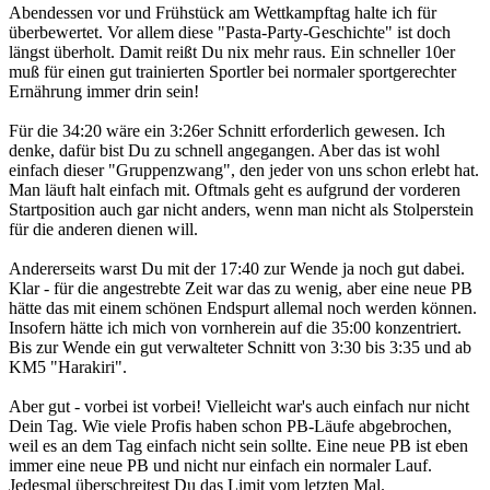
Abendessen vor und Frühstück am Wettkampftag halte ich für
überbewertet. Vor allem diese "Pasta-Party-Geschichte" ist doch
längst überholt. Damit reißt Du nix mehr raus. Ein schneller 10er
muß für einen gut trainierten Sportler bei normaler sportgerechter
Ernährung immer drin sein!
Für die 34:20 wäre ein 3:26er Schnitt erforderlich gewesen. Ich
denke, dafür bist Du zu schnell angegangen. Aber das ist wohl
einfach dieser "Gruppenzwang", den jeder von uns schon erlebt hat.
Man läuft halt einfach mit. Oftmals geht es aufgrund der vorderen
Startposition auch gar nicht anders, wenn man nicht als Stolperstein
für die anderen dienen will.
Andererseits warst Du mit der 17:40 zur Wende ja noch gut dabei.
Klar - für die angestrebte Zeit war das zu wenig, aber eine neue PB
hätte das mit einem schönen Endspurt allemal noch werden können.
Insofern hätte ich mich von vornherein auf die 35:00 konzentriert.
Bis zur Wende ein gut verwalteter Schnitt von 3:30 bis 3:35 und ab
KM5 "Harakiri".
Aber gut - vorbei ist vorbei! Vielleicht war's auch einfach nur nicht
Dein Tag. Wie viele Profis haben schon PB-Läufe abgebrochen,
weil es an dem Tag einfach nicht sein sollte. Eine neue PB ist eben
immer eine neue PB und nicht nur einfach ein normaler Lauf.
Jedesmal überschreitest Du das Limit vom letzten Mal.