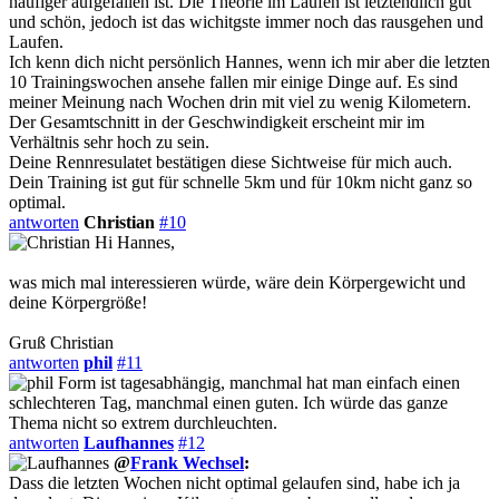
häufiger aufgefallen ist. Die Theorie im Laufen ist letztendlich gut
und schön, jedoch ist das wichitgste immer noch das rausgehen und
Laufen.
Ich kenn dich nicht persönlich Hannes, wenn ich mir aber die letzten
10 Trainingswochen ansehe fallen mir einige Dinge auf. Es sind
meiner Meinung nach Wochen drin mit viel zu wenig Kilometern.
Der Gesamtschnitt in der Geschwindigkeit erscheint mir im
Verhältnis sehr hoch zu sein.
Deine Rennresulatet bestätigen diese Sichtweise für mich auch.
Dein Training ist gut für schnelle 5km und für 10km nicht ganz so
optimal.
antworten
Christian
#10
Hi Hannes,
was mich mal interessieren würde, wäre dein Körpergewicht und
deine Körpergröße!
Gruß Christian
antworten
phil
#11
Form ist tagesabhängig, manchmal hat man einfach einen
schlechteren Tag, manchmal einen guten. Ich würde das ganze
Thema nicht so extrem durchleuchten.
antworten
Laufhannes
#12
@
Frank Wechsel
:
Dass die letzten Wochen nicht optimal gelaufen sind, habe ich ja