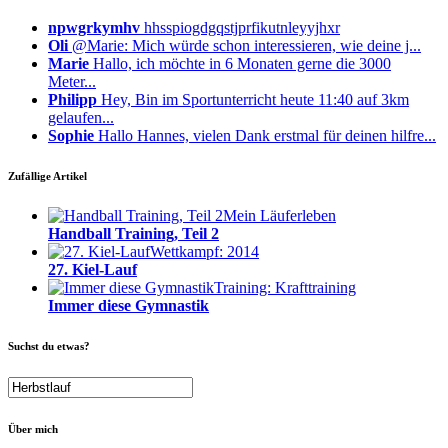
npwgrkymhv
hhsspiogdgqstjprfikutnleyyjhxr
Oli
@Marie: Mich würde schon interessieren, wie deine j...
Marie
Hallo, ich möchte in 6 Monaten gerne die 3000
Meter...
Philipp
Hey, Bin im Sportunterricht heute 11:40 auf 3km
gelaufen...
Sophie
Hallo Hannes, vielen Dank erstmal für deinen hilfre...
Zufällige Artikel
Mein Läuferleben
Handball Training, Teil 2
Wettkampf: 2014
27. Kiel-Lauf
Training: Krafttraining
Immer diese Gymnastik
Suchst du etwas?
Über mich