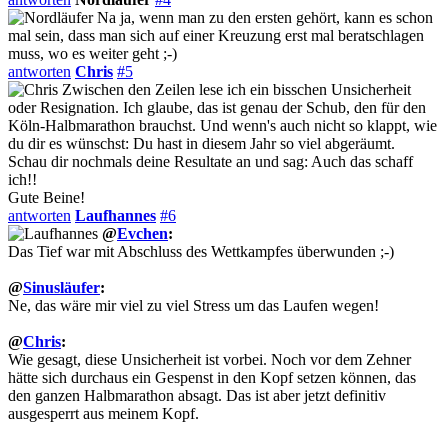
Na ja, wenn man zu den ersten gehört, kann es schon
mal sein, dass man sich auf einer Kreuzung erst mal beratschlagen
muss, wo es weiter geht ;-)
antworten
Chris
#5
Zwischen den Zeilen lese ich ein bisschen Unsicherheit
oder Resignation. Ich glaube, das ist genau der Schub, den für den
Köln-Halbmarathon brauchst. Und wenn's auch nicht so klappt, wie
du dir es wünschst: Du hast in diesem Jahr so viel abgeräumt.
Schau dir nochmals deine Resultate an und sag: Auch das schaff
ich!!
Gute Beine!
antworten
Laufhannes
#6
@
Evchen
:
Das Tief war mit Abschluss des Wettkampfes überwunden ;-)
@
Sinusläufer
:
Ne, das wäre mir viel zu viel Stress um das Laufen wegen!
@
Chris
:
Wie gesagt, diese Unsicherheit ist vorbei. Noch vor dem Zehner
hätte sich durchaus ein Gespenst in den Kopf setzen können, das
den ganzen Halbmarathon absagt. Das ist aber jetzt definitiv
ausgesperrt aus meinem Kopf.