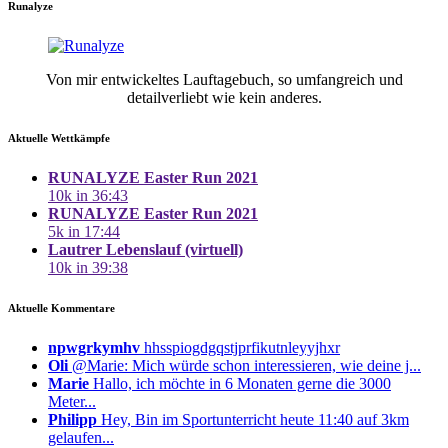
Runalyze
Von mir entwickeltes Lauftagebuch, so umfangreich und
detailverliebt wie kein anderes.
Aktuelle Wettkämpfe
RUNALYZE Easter Run 2021
10k in 36:43
RUNALYZE Easter Run 2021
5k in 17:44
Lautrer Lebenslauf (virtuell)
10k in 39:38
Aktuelle Kommentare
npwgrkymhv
hhsspiogdgqstjprfikutnleyyjhxr
Oli
@Marie: Mich würde schon interessieren, wie deine j...
Marie
Hallo, ich möchte in 6 Monaten gerne die 3000
Meter...
Philipp
Hey, Bin im Sportunterricht heute 11:40 auf 3km
gelaufen...