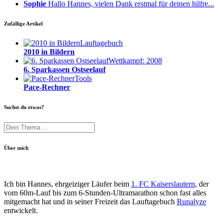
Sophie
Hallo Hannes, vielen Dank erstmal für deinen hilfre...
Zufällige Artikel
Lauftagebuch
2010 in Bildern
Wettkampf: 2008
6. Sparkassen Ostseelauf
Tools
Pace-Rechner
Suchst du etwas?
Über mich
Ich bin Hannes, ehrgeiziger Läufer beim
1. FC Kaiserslautern
, der
vom 60m-Lauf bis zum 6-Stunden-Ultramarathon schon fast alles
mitgemacht hat und in seiner Freizeit das Lauftagebuch
Runalyze
entwickelt.