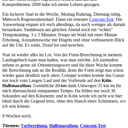
Knieproblemen 2009 habe ich meine Lehren gezogen.
Ein lockerer Start in die Woche, Montag Ruhetag, Dienstag ruhig,
Mittwoch Regenerationslauf. Dann ein erneuter
Conconi-Test
. Die
Auswertung erspare ich euch allerdings, da noch weniger als damals
herauskam. Stattdessen am gleichen Abend noch ein "echtes"
Tempotraining. 3 x 5 Minuten Tempo im Wald mit einer Minute
Erholung. Ausnahmsweise mit Hügeln und ohne verbissenem Blick
auf die Uhr. Es wirkt. Drauf los und keuchen.
Nun ist wieder alles im Lot. Von der Form-Berechnung in meinem
Lauftagebuch kann man halten, was man möchte. Ich zumindest
nehme es gerne als Orientierungswert und für diese Woche kommt
die Berechnung nah an die Realität, denn die Form zeigt nun schon
wieder ganz deutlich nach oben. Getoppt werden konnte das Ganze
nur noch vom Langen Lauf und der Vorfreude auf den
Köln-
Halbmarathon
. Gemütliche
23 km
dank Umwegen 25 km im für
mich überraschend entspannten Tempo. Da fehlen nur noch 36
Sekunden auf den Kilometer, und in Köln werde ich nicht wie hier
blind durch die Gegend irren, ohne den Hauch eines Schimmers, wo
ich sein könnte.
9 Wochen noch.
Themen:
Vorbereitung
,
Halbmarathon
,
Conconi-Test