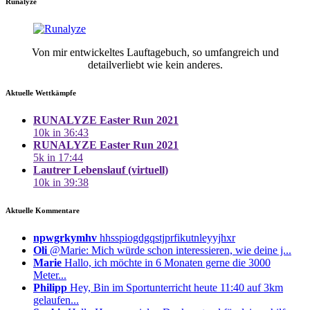
Runalyze
Von mir entwickeltes Lauftagebuch, so umfangreich und
detailverliebt wie kein anderes.
Aktuelle Wettkämpfe
RUNALYZE Easter Run 2021
10k in 36:43
RUNALYZE Easter Run 2021
5k in 17:44
Lautrer Lebenslauf (virtuell)
10k in 39:38
Aktuelle Kommentare
npwgrkymhv
hhsspiogdgqstjprfikutnleyyjhxr
Oli
@Marie: Mich würde schon interessieren, wie deine j...
Marie
Hallo, ich möchte in 6 Monaten gerne die 3000
Meter...
Philipp
Hey, Bin im Sportunterricht heute 11:40 auf 3km
gelaufen...