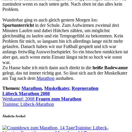
zumindest wenn es nach unten geht. Nach oben ist das alles kein
Problem.
Wunderbar ging es auch gleich gestern Morgen los:
Sportunterricht
in der Schule. Zum Aufwärmen zweimal drei
Minuten Laufen und dabei Hütchen zählen, um möglichst
gleichmäßig zu laufen und ein Tempogefühl zu bekommen. Kein
Problem für mich, so langsam bin ich allerdings lange nicht mehr
gelaufen. Danach haben wir nur Fußball gespielt und ich war
anfangs freiwillig Auswechselspieler. So ein bisschen rumkicken tat
aber gut, auch wenn mein Einsatz längst nicht so hoch wie sonst
war.
Zu Hause habe ich mich dann auch direkt in die
heiße Badewanne
gelegt, das tut immer richtig gut. So lässt sich auch der Muskelkater
am Tag nach dem
Marathon
aushalten.
Themen:
Marathon
,
Muskelkater
,
Regeneration
Lübeck Marathon 2008
Wettkampf: 2008
Fragen zum Marathon
Training: Lübeck-Marathon
Ähnliche Artikel
Training: Lübeck-