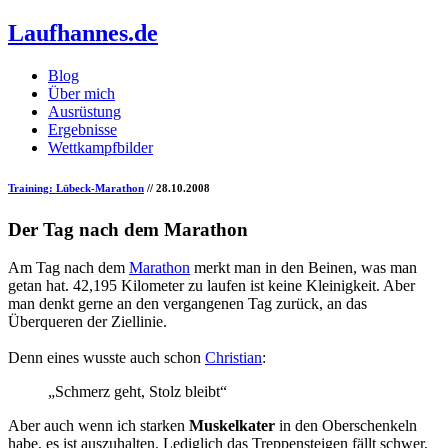
Laufhannes.de
Blog
Über mich
Ausrüstung
Ergebnisse
Wettkampfbilder
Training: Lübeck-Marathon
// 28.10.2008
Der Tag nach dem Marathon
Am Tag nach dem
Marathon
merkt man in den Beinen, was man
getan hat. 42,195 Kilometer zu laufen ist keine Kleinigkeit. Aber
man denkt gerne an den vergangenen Tag zurück, an das
Überqueren der Ziellinie.
Denn eines wusste auch schon
Christian
:
„Schmerz geht, Stolz bleibt“
Aber auch wenn ich starken
Muskelkater
in den Oberschenkeln
habe, es ist auszuhalten. Lediglich das Treppensteigen fällt schwer,