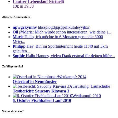
Lautrer Lebenslauf (virtuell)
10k in 39:38
Aktuelle Kommentare
npwgrkymhv
hhsspiogdgqstjprfikutnleyyjhxr
Oli
@Marie: Mich würde schon interessieren, wie deine j...
Marie
Hallo, ich möchte in 6 Monaten gerne die 3000
Meter...
Philipp
Hey, Bin im Sportunterricht heute 11:40 auf 3km
gelaufen...
Sophie
Hallo Hannes, vielen Dank erstmal für deinen hilfre...
Zufällige Artikel
Wettkampf: 2014
Osterlauf in Neumünster
Ausrüstung: Laufschuhe
Testbericht: Saucony Kinvara 3
Wettkampf: 2010
6. Ostufer Fischhallen-Lauf 2010
Suchst du etwas?