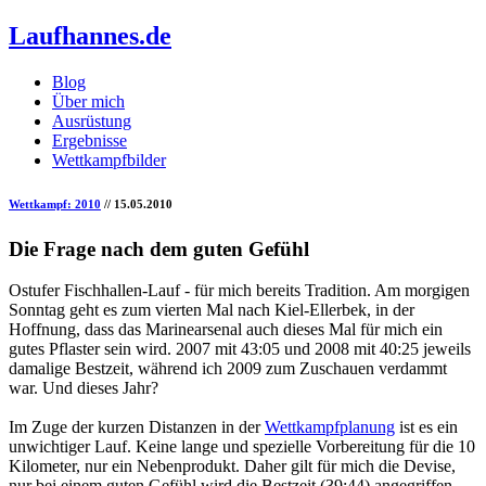
Laufhannes.de
Blog
Über mich
Ausrüstung
Ergebnisse
Wettkampfbilder
Wettkampf: 2010
// 15.05.2010
Die Frage nach dem guten Gefühl
Ostufer Fischhallen-Lauf - für mich bereits Tradition. Am morgigen
Sonntag geht es zum vierten Mal nach Kiel-Ellerbek, in der
Hoffnung, dass das Marinearsenal auch dieses Mal für mich ein
gutes Pflaster sein wird. 2007 mit 43:05 und 2008 mit 40:25 jeweils
damalige Bestzeit, während ich 2009 zum Zuschauen verdammt
war. Und dieses Jahr?
Im Zuge der kurzen Distanzen in der
Wettkampfplanung
ist es ein
unwichtiger Lauf. Keine lange und spezielle Vorbereitung für die 10
Kilometer, nur ein Nebenprodukt. Daher gilt für mich die Devise,
nur bei einem guten Gefühl wird die Bestzeit (39:44) angegriffen.