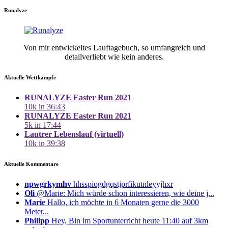
Runalyze
Von mir entwickeltes Lauftagebuch, so umfangreich und
detailverliebt wie kein anderes.
Aktuelle Wettkämpfe
RUNALYZE Easter Run 2021
10k in 36:43
RUNALYZE Easter Run 2021
5k in 17:44
Lautrer Lebenslauf (virtuell)
10k in 39:38
Aktuelle Kommentare
npwgrkymhv
hhsspiogdgqstjprfikutnleyyjhxr
Oli
@Marie: Mich würde schon interessieren, wie deine j...
Marie
Hallo, ich möchte in 6 Monaten gerne die 3000
Meter...
Philipp
Hey, Bin im Sportunterricht heute 11:40 auf 3km