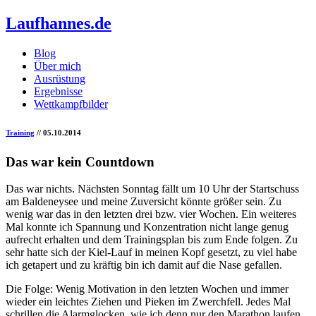
Laufhannes.de
Blog
Über mich
Ausrüstung
Ergebnisse
Wettkampfbilder
Training
// 05.10.2014
Das war kein Countdown
Das war nichts. Nächsten Sonntag fällt um 10 Uhr der Startschuss
am Baldeneysee und meine Zuversicht könnte größer sein. Zu
wenig war das in den letzten drei bzw. vier Wochen. Ein weiteres
Mal konnte ich Spannung und Konzentration nicht lange genug
aufrecht erhalten und dem Trainingsplan bis zum Ende folgen. Zu
sehr hatte sich der Kiel-Lauf in meinen Kopf gesetzt, zu viel habe
ich getapert und zu kräftig bin ich damit auf die Nase gefallen.
Die Folge: Wenig Motivation in den letzten Wochen und immer
wieder ein leichtes Ziehen und Pieken im Zwerchfell. Jedes Mal
schrillen die Alarmglocken, wie ich denn nur den Marathon laufen