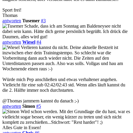
Sport frei!
Thomas
antworten
Tusemer
#3
Schade, dass ich am Sonntag am Baldeneysee nicht
dabei sein kann. Hätte dich gerne persönlich begrüßt. Ich drück die
Daumen, alles wird gut!
antworten
Wiesel
#4
Verlieren kannst du nicht. Deine aktuelle Bestzeit ist
inzwischen eher dein Trainingstempo. So schlecht war die
Vorbereitung dann auch wieder nicht. Die Zeiten auf den
Unterdistanzen passen auch. Also was solls. Vollgas und hau am
Wochenende einen raus :-)
Würde mich Pep anschließen und etwas verhaltener angehen.
Vielleicht für eine sub 02:42/02:43 std. Wenn alles läuft kannst du
die 2. Hälfte immer noch durchstarten.
@Thomas jammern kannst du danach ;-)
antworten
Simon
#5
Wird schon werden. Mit der Grundlage die du hast, war es
vielleicht sogar besser, ein wenig kürzer zu treten und sich nicht
komplett zu zerschießen...Stichwort: "Rest harder"! ;)
Alles Gute in Essen!
antworten
Chris
#6