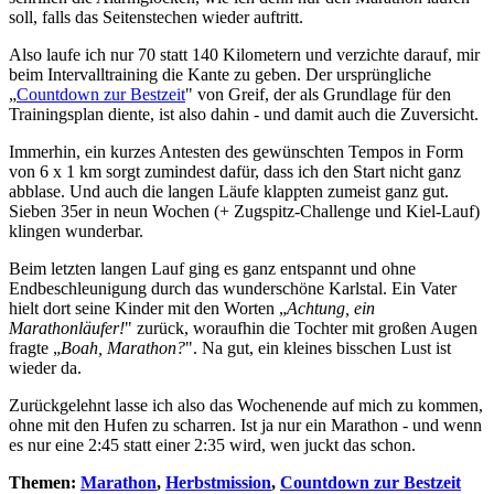
soll, falls das Seitenstechen wieder auftritt.
Also laufe ich nur 70 statt 140 Kilometern und verzichte darauf, mir
beim Intervalltraining die Kante zu geben. Der ursprüngliche
„
Countdown zur Bestzeit
" von Greif, der als Grundlage für den
Trainingsplan diente, ist also dahin - und damit auch die Zuversicht.
Immerhin, ein kurzes Antesten des gewünschten Tempos in Form
von 6 x 1 km sorgt zumindest dafür, dass ich den Start nicht ganz
abblase. Und auch die langen Läufe klappten zumeist ganz gut.
Sieben 35er in neun Wochen (+ Zugspitz-Challenge und Kiel-Lauf)
klingen wunderbar.
Beim letzten langen Lauf ging es ganz entspannt und ohne
Endbeschleunigung durch das wunderschöne Karlstal. Ein Vater
hielt dort seine Kinder mit den Worten „
Achtung, ein
Marathonläufer!
" zurück, woraufhin die Tochter mit großen Augen
fragte „
Boah, Marathon?
". Na gut, ein kleines bisschen Lust ist
wieder da.
Zurückgelehnt lasse ich also das Wochenende auf mich zu kommen,
ohne mit den Hufen zu scharren. Ist ja nur ein Marathon - und wenn
es nur eine 2:45 statt einer 2:35 wird, wen juckt das schon.
Themen:
Marathon
,
Herbstmission
,
Countdown zur Bestzeit