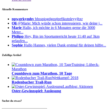
Aktuelle Kommentare
npwgrkymhv
hhsspiogdgqstjprfikutnleyyjhxr
Oli
@Marie: Mich würde schon interessieren, wie deine j...
Marie
Hallo, ich möchte in 6 Monaten gerne die 3000
Meter...
Philipp
Hey, Bin im Sportunterricht heute 11:40 auf 3km
gelaufen...
Sophie
Hallo Hannes, vielen Dank erstmal für deinen hilfre...
Zufällige Artikel
Training: Lübeck-
Marathon
Countdown zum Marathon, 10 Tage
Wettkampf: 2018
Rodenbacher Trail-Run
Laufblog: Aktionen
Oster-Gewinnspiel: Auslosung
Suchst du etwas?