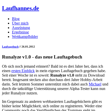
Laufhannes.de
Blog
Über mich
Ausrüstung
Ergebnisse
Wettkampfbilder
Lauftagebuch
// 26.01.2012
Runalyze v1.0 - das neue Lauftagebuch
Ob sich noch jemand erinnert? Bald ist es drei Jahre her, dass ich
einen
ersten Einblick
in mein eigenes Lauftagebuch gegeben habe.
Seit einer Woche ist es soweit:
Runalyze v1.0
steht zu Download
bereit. Insgesamt stecken also durchaus drei Jahre Hobby-Arbeit
darin. Seit letztem Sommer unterstützt mich dabei auch
Michael
und
durch die tatkräftige Unterstützung unserer Alpha-Tester kann nun
jeder Runalyze nutzen.
Im Gegensatz zu anderen webbasierten Lauftagebüchern gibt es
bisher keine Möglichkeit, sich online zu registrieren. Weder eine
Community noch das Veröffentlichen der Trainings steht im