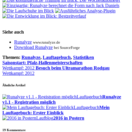
Siehe auch
Runalyze
www.runalyze.de
Download Runalyze
bei SourceForge
Themen:
Runalyze
,
Lauftagebuch
,
Statistiken
Saisonstart: Pfalz-Hallenmeisterschaften
Wettkampf: 2012
Besuch beim Ultramarathon Rodgau
Wettkampf: 2012
Ähnliche Artikel
Lauftagebuch
Runalyze
v1.1 - Registration möglich
Lauftagebuch
Mein
Lauftagebuch: Erster Einblick
Laufblog
2016 in Postern
19
Kommentare