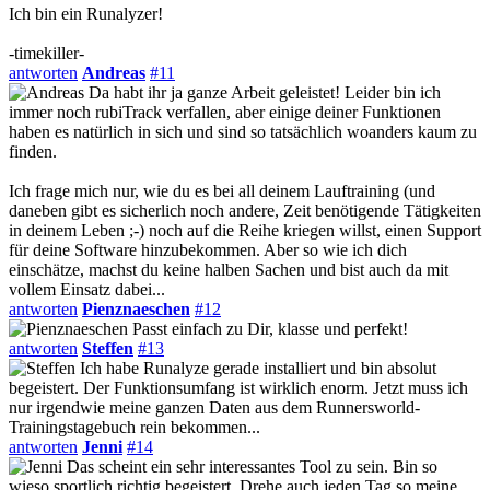
Ich bin ein Runalyzer!
-timekiller-
antworten
Andreas
#11
Da habt ihr ja ganze Arbeit geleistet! Leider bin ich
immer noch rubiTrack verfallen, aber einige deiner Funktionen
haben es natürlich in sich und sind so tatsächlich woanders kaum zu
finden.
Ich frage mich nur, wie du es bei all deinem Lauftraining (und
daneben gibt es sicherlich noch andere, Zeit benötigende Tätigkeiten
in deinem Leben ;-) noch auf die Reihe kriegen willst, einen Support
für deine Software hinzubekommen. Aber so wie ich dich
einschätze, machst du keine halben Sachen und bist auch da mit
vollem Einsatz dabei...
antworten
Pienznaeschen
#12
Passt einfach zu Dir, klasse und perfekt!
antworten
Steffen
#13
Ich habe Runalyze gerade installiert und bin absolut
begeistert. Der Funktionsumfang ist wirklich enorm. Jetzt muss ich
nur irgendwie meine ganzen Daten aus dem Runnersworld-
Trainingstagebuch rein bekommen...
antworten
Jenni
#14
Das scheint ein sehr interessantes Tool zu sein. Bin so
wieso sportlich richtig begeistert. Drehe auch jeden Tag so meine