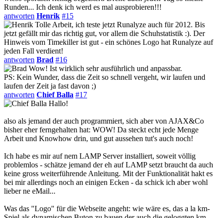
Runden... Ich denk ich werd es mal ausprobieren!!!
antworten
Henrik
#15
Tolle Arbeit, ich teste jetzt Runalyze auch für 2012. Bis
jetzt gefällt mir das richtig gut, vor allem die Schuhstatistik :). Der
Hinweis vom Timekiller ist gut - ein schönes Logo hat Runalyze auf
jeden Fall verdient!
antworten
Brad
#16
Wow! Ist wirklich sehr ausführlich und anpassbar.
PS: Kein Wunder, dass die Zeit so schnell vergeht, wir laufen und
laufen der Zeit ja fast davon ;)
antworten
Chief Balla
#17
Hallo!
also als jemand der auch programmiert, sich aber von AJAX&Co
bisher eher ferngehalten hat: WOW! Da steckt echt jede Menge
Arbeit und Knowhow drin, und gut aussehen tut's auch noch!
Ich habe es mir auf nem LAMP Server installiert, soweit völlig
problemlos - schätze jemand der eh auf LAMP setzt braucht da auch
keine gross weiterführende Anleitung. Mit der Funktionalität hakt es
bei mir allerdings noch an einigen Ecken - da schick ich aber wohl
lieber ne eMail...
Was das "Logo" für die Webseite angeht: wie wäre es, das a la km-
Spiel als dynamischen Buton zu bauen der auch die geloggten km