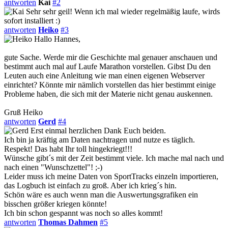
antworten
Kai
#2
Sehr sehr geil! Wenn ich mal wieder regelmäßig laufe, wirds
sofort installiert :)
antworten
Heiko
#3
Hallo Hannes,
gute Sache. Werde mir die Geschichte mal genauer anschauen und
bestimmt auch mal auf Laufe Marathon vorstellen. Gibst Du den
Leuten auch eine Anleitung wie man einen eigenen Webserver
einrichtet? Könnte mir nämlich vorstellen das hier bestimmt einige
Probleme haben, die sich mit der Materie nicht genau auskennen.
Gruß Heiko
antworten
Gerd
#4
Erst einmal herzlichen Dank Euch beiden.
Ich bin ja kräftig am Daten nachtragen und nutze es täglich.
Respekt! Das habt Ihr toll hingekriegt!!!
Wünsche gibt´s mit der Zeit bestimmt viele. Ich mache mal nach und
nach einen "Wunschzettel"! ;-)
Leider muss ich meine Daten von SportTracks einzeln importieren,
das Logbuch ist einfach zu groß. Aber ich krieg´s hin.
Schön wäre es auch wenn man die Auswertungsgrafiken ein
bisschen größer kriegen könnte!
Ich bin schon gespannt was noch so alles kommt!
antworten
Thomas Dahmen
#5