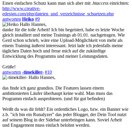
Einen einfachen Schutz kann man sich aber mit
.htaccess
einrichten:
http://www.creative-
edesign.com/php/dateien_und_verzeichnisse_schuetzen.php
antworten
Heiko
#9
Hallo Hannes,
danke für die tolle Arbeit! Ich bin begeistert, habe es letzte Woche
gleich installiert und meine Trainings ab 01.01. nachgetragen. Wie
Gerd schon schrieb, wäre eine Upload-Möglichkeit von mehr als
einem Training äußerst interessant. Jetzt lade ich jedenfalls meine
täglichen Daten hoch und freue mich auf die zukünftige
Entwicklung des Programms und meiner Leistungsdaten.
Grüße!
antworten
-timekiller-
#10
Hallo Hannes,
das finde ich ganz grandios. Die Features lassen einem
ambitionierten Läufer überhaupt keine wahl. Man muss das
Programm einfach ausprobieren. (und für gut befinden)
Weißt du was dir fehlt? Ein ordentliches Logo, bzw. ein Banner wie
z.b. "ich bin ein Runalyzer" das jeder Blogger, der Dein Tool nutzt
auf seinem Blog in der Sidebar unterbringen kann. Soviel Arbeit
und Engagement muss einfach belohnt werden.