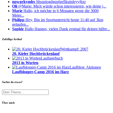
npwgrkymhv
hhsspiogdgqstjprfikutnleyyjhxr
Oli
@Marie: Mich würde schon interessieren, wie deine j...
Marie
Hallo, ich möchte in 6 Monaten gerne die 3000
Meter...
Philipp
Hey, Bin im Sportunterricht heute 11:40 auf 3km
gelaufen...
Sophie
Hallo Hannes, vielen Dank erstmal für deinen hilfre...
Zufällige Artikel
Wettkampf: 2007
20. Kieler Hochbrückenlauf
Lauftagebuch
2013 in Worten
Laufblog: Aktionen
Laufblogger-Camp 2016 im Harz
Suchst du etwas?
Über mich