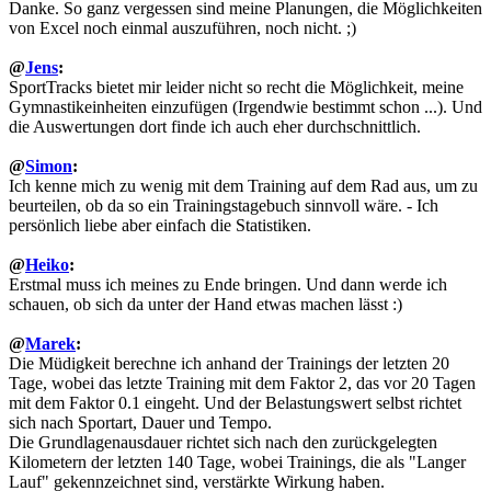
Danke. So ganz vergessen sind meine Planungen, die Möglichkeiten
von Excel noch einmal auszuführen, noch nicht. ;)
@
Jens
:
SportTracks bietet mir leider nicht so recht die Möglichkeit, meine
Gymnastikeinheiten einzufügen (Irgendwie bestimmt schon ...). Und
die Auswertungen dort finde ich auch eher durchschnittlich.
@
Simon
:
Ich kenne mich zu wenig mit dem Training auf dem Rad aus, um zu
beurteilen, ob da so ein Trainingstagebuch sinnvoll wäre. - Ich
persönlich liebe aber einfach die Statistiken.
@
Heiko
:
Erstmal muss ich meines zu Ende bringen. Und dann werde ich
schauen, ob sich da unter der Hand etwas machen lässt :)
@
Marek
:
Die Müdigkeit berechne ich anhand der Trainings der letzten 20
Tage, wobei das letzte Training mit dem Faktor 2, das vor 20 Tagen
mit dem Faktor 0.1 eingeht. Und der Belastungswert selbst richtet
sich nach Sportart, Dauer und Tempo.
Die Grundlagenausdauer richtet sich nach den zurückgelegten
Kilometern der letzten 140 Tage, wobei Trainings, die als "Langer
Lauf" gekennzeichnet sind, verstärkte Wirkung haben.