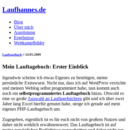
Laufhannes.de
Blog
Über mich
Ausrüstung
Ergebnisse
Wettkampfbilder
Lauftagebuch
// 24.05.2009
Mein Lauftagebuch: Erster Einblick
Irgendwie scheine ich etwas Eigenes zu benötigen, meine
persönliche Extrawurst. Nicht nur, dass ich auf
WordPress
verzichte
und meinen Weblog selbst programmiert habe, nun kommt auch
noch ein
selbstprogrammiertes Lauftagebuch
hinzu. Obwohl es
eine so große
Auswahl an Lauftagebüchern
gibt und ich über zwei
Jahre lang Excel hierfür genutzt habe, steige ich gerade auf mein
eigenes PHP-Lauftagebuch um.
Zugegeben, eigentlich ist es für euch nicht von großem Nutzen und
daher nicht wirklich erwähnenswert. Das Lauftagebuch ist auf
meine persönlichen Bedürfnisse zugeschnitten und daher nicht zur