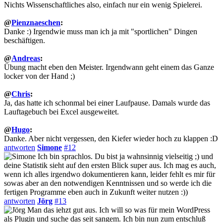
Nichts Wissenschaftliches also, einfach nur ein wenig Spielerei.
@
Pienznaeschen
:
Danke :) Irgendwie muss man ich ja mit "sportlichen" Dingen
beschäftigen.
@
Andreas
:
Übung macht eben den Meister. Irgendwann geht einem das Ganze
locker von der Hand ;)
@
Chris
:
Ja, das hatte ich schonmal bei einer Laufpause. Damals wurde das
Lauftagebuch bei Excel ausgeweitet.
@
Hugo
:
Danke. Aber nicht vergessen, den Kiefer wieder hoch zu klappen :D
antworten
Simone
#12
Ich bin sprachlos. Du bist ja wahnsinnig vielseitig ;) und
deine Statistik sieht auf den ersten Blick super aus. Ich mag es auch,
wenn ich alles irgendwo dokumentieren kann, leider fehlt es mir für
sowas aber an den notwendigen Kenntnissen und so werde ich die
fertigen Programme eben auch in Zukunft weiter nutzen :))
antworten
Jörg
#13
Man das iehzt gut aus. Ich will so was für mein WordPress
als Plugin und suche das seit sangem. Ich bin nun zum entschluß