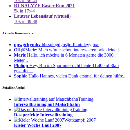
10k in 36:43
RUNALYZE Easter Run 2021
5k in 17:44
Lautrer Lebenslauf (virtuell)
10k in 39:38
Aktuelle Kommentare
npwgrkymhv
hhsspiogdgqstjprfikutnleyyjhxr
Oli
@Marie: Mich würde schon interessieren, wie deine j...
Marie
Hallo, ich möchte in 6 Monaten gerne die 3000
Meter...
Philipp
Hey, Bin im Sportunterricht heute 11:40 auf 3km
gelaufen...
Sophie
Hallo Hannes, vielen Dank erstmal für deinen hilfre...
Zufällige Artikel
Training
Intervalltraining auf Matschbahn
Training
Das perfekte Intervalltraining
Wettkampf: 2007
Kieler Woche Lauf 2007