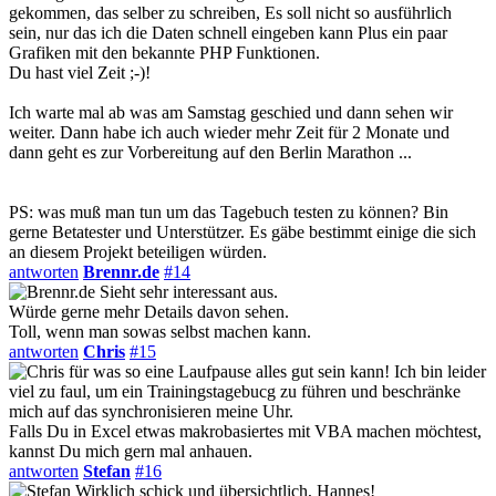
gekommen, das selber zu schreiben, Es soll nicht so ausführlich
sein, nur das ich die Daten schnell eingeben kann Plus ein paar
Grafiken mit den bekannte PHP Funktionen.
Du hast viel Zeit ;-)!
Ich warte mal ab was am Samstag geschied und dann sehen wir
weiter. Dann habe ich auch wieder mehr Zeit für 2 Monate und
dann geht es zur Vorbereitung auf den Berlin Marathon ...
PS: was muß man tun um das Tagebuch testen zu können? Bin
gerne Betatester und Unterstützer. Es gäbe bestimmt einige die sich
an diesem Projekt beteiligen würden.
antworten
Brennr.de
#14
Sieht sehr interessant aus.
Würde gerne mehr Details davon sehen.
Toll, wenn man sowas selbst machen kann.
antworten
Chris
#15
für was so eine Laufpause alles gut sein kann! Ich bin leider
viel zu faul, um ein Trainingstagebucg zu führen und beschränke
mich auf das synchronisieren meine Uhr.
Falls Du in Excel etwas makrobasiertes mit VBA machen möchtest,
kannst Du mich gern mal anhauen.
antworten
Stefan
#16
Wirklich schick und übersichtlich, Hannes!