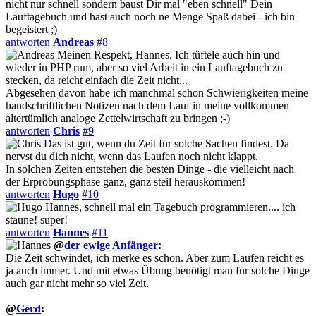
nicht nur schnell sondern baust Dir mal "eben schnell" Dein
Lauftagebuch und hast auch noch ne Menge Spaß dabei - ich bin
begeistert ;)
antworten
Andreas
#8
Meinen Respekt, Hannes. Ich tüftele auch hin und
wieder in PHP rum, aber so viel Arbeit in ein Lauftagebuch zu
stecken, da reicht einfach die Zeit nicht...
Abgesehen davon habe ich manchmal schon Schwierigkeiten meine
handschriftlichen Notizen nach dem Lauf in meine vollkommen
altertümlich analoge Zettelwirtschaft zu bringen ;-)
antworten
Chris
#9
Das ist gut, wenn du Zeit für solche Sachen findest. Da
nervst du dich nicht, wenn das Laufen noch nicht klappt.
In solchen Zeiten entstehen die besten Dinge - die vielleicht nach
der Erprobungsphase ganz, ganz steil herauskommen!
antworten
Hugo
#10
Hannes, schnell mal ein Tagebuch programmieren.... ich
staune! super!
antworten
Hannes
#11
@
der ewige Anfänger
:
Die Zeit schwindet, ich merke es schon. Aber zum Laufen reicht es
ja auch immer. Und mit etwas Übung benötigt man für solche Dinge
auch gar nicht mehr so viel Zeit.
@
Gerd
: