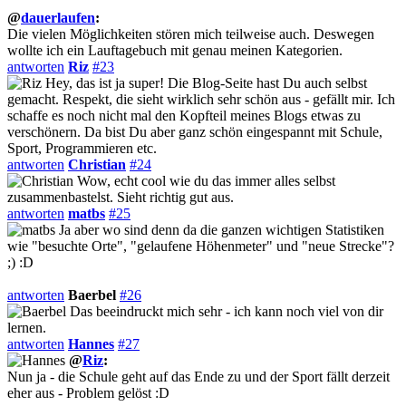
@
dauerlaufen
:
Die vielen Möglichkeiten stören mich teilweise auch. Deswegen
wollte ich ein Lauftagebuch mit genau meinen Kategorien.
antworten
Riz
#23
Hey, das ist ja super! Die Blog-Seite hast Du auch selbst
gemacht. Respekt, die sieht wirklich sehr schön aus - gefällt mir. Ich
schaffe es noch nicht mal den Kopfteil meines Blogs etwas zu
verschönern. Da bist Du aber ganz schön eingespannt mit Schule,
Sport, Programmieren etc.
antworten
Christian
#24
Wow, echt cool wie du das immer alles selbst
zusammenbastelst. Sieht richtig gut aus.
antworten
matbs
#25
Ja aber wo sind denn da die ganzen wichtigen Statistiken
wie "besuchte Orte", "gelaufene Höhenmeter" und "neue Strecke"?
;) :D
antworten
Baerbel
#26
Das beeindruckt mich sehr - ich kann noch viel von dir
lernen.
antworten
Hannes
#27
@
Riz
:
Nun ja - die Schule geht auf das Ende zu und der Sport fällt derzeit
eher aus - Problem gelöst :D