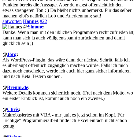
Punkten bereits die Aussage. Aber du magst offensichtlich den
etwas strengeren Ton :-) Da bleibt nichts unbemerkt. Für das selber
machen gibt's natürlich Lob und Anerkennung satt!
antworten
Hannes
#22
@
Simone
:
Danke. Wenn man mit den üblichen Programmen recht zufrieden ist,
kann man sich ja auch völlig entspannt zurücklehnen und damit
glücklich sein ;)
@
Jörg
:
Als WordPress-Plugin, das wäre dann der nächste Schritt, falls ich
es überhaupt öffentlich zugänglich machen würde. Falls ich mich
dazu noch entscheide, werde ich euch hier ganz sicher informieren
und nach Beta-Testern suchen.
@
Brennr.de
:
Weitere Details kommen sicherlich noch. (Frei nach dem Motto, wo
ein erster Einblick ist, kommt auch noch ein zweiter.)
@
Chris
:
Makrobasiertes mit VBA - mir jault es jetzt schon im Kopf. Für
"richtige" Programmierarbeit finde ich Excel einfach nicht schön
genug.
@
Stefan
: