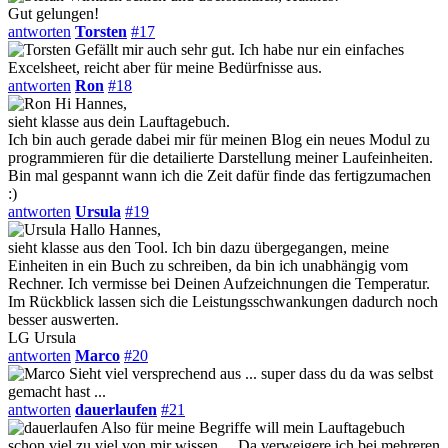
Gut gelungen!
antworten
Torsten
#17
Gefällt mir auch sehr gut. Ich habe nur ein einfaches
Excelsheet, reicht aber für meine Bedürfnisse aus.
antworten
Ron
#18
Hi Hannes,
sieht klasse aus dein Lauftagebuch.
Ich bin auch gerade dabei mir für meinen Blog ein neues Modul zu
programmieren für die detailierte Darstellung meiner Laufeinheiten.
Bin mal gespannt wann ich die Zeit dafür finde das fertigzumachen
:)
antworten
Ursula
#19
Hallo Hannes,
sieht klasse aus den Tool. Ich bin dazu übergegangen, meine
Einheiten in ein Buch zu schreiben, da bin ich unabhängig vom
Rechner. Ich vermisse bei Deinen Aufzeichnungen die Temperatur.
Im Rückblick lassen sich die Leistungsschwankungen dadurch noch
besser auswerten.
LG Ursula
antworten
Marco
#20
Sieht viel versprechend aus ... super dass du da was selbst
gemacht hast ...
antworten
dauerlaufen
#21
Also für meine Begriffe will mein Lauftagebuch
schon viel zu viel von mir wissen.... Da verweigere ich bei mehreren