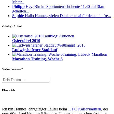
Meter...
Philipp
Hey, Bin im Sportunterricht heute 11:40 auf 3km
gelaufen...
Sophie
Hallo Hannes, vielen Dank erstmal für deinen hilfre...
Zufällige Artikel
Laufblog: Aktionen
Osterrätsel 2010
Wettkampf: 2018
Ludwigshafener Stadtlauf
Training: Lübeck-Marathon
Marathon Training, Woche 6
Suchst du etwas?
Über mich
Ich bin Hannes, ehrgeiziger Läufer beim
1. FC Kaiserslautern
, der
vom 60m-Lauf bis zum 6-Stunden-Ultramarathon schon fast alles