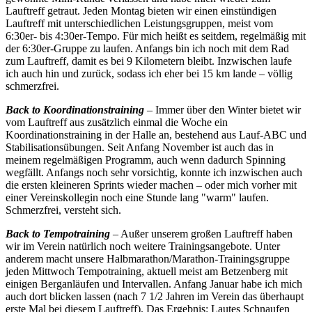
Lauftreff getraut. Jeden Montag bieten wir einen einstündigen
Lauftreff mit unterschiedlichen Leistungsgruppen, meist vom
6:30er- bis 4:30er-Tempo. Für mich heißt es seitdem, regelmäßig mit
der 6:30er-Gruppe zu laufen. Anfangs bin ich noch mit dem Rad
zum Lauftreff, damit es bei 9 Kilometern bleibt. Inzwischen laufe
ich auch hin und zurück, sodass ich eher bei 15 km lande – völlig
schmerzfrei.
Back to Koordinationstraining
– Immer über den Winter bietet wir
vom Lauftreff aus zusätzlich einmal die Woche ein
Koordinationstraining in der Halle an, bestehend aus Lauf-ABC und
Stabilisationsübungen. Seit Anfang November ist auch das in
meinem regelmäßigen Programm, auch wenn dadurch Spinning
wegfällt. Anfangs noch sehr vorsichtig, konnte ich inzwischen auch
die ersten kleineren Sprints wieder machen – oder mich vorher mit
einer Vereinskollegin noch eine Stunde lang "warm" laufen.
Schmerzfrei, versteht sich.
Back to Tempotraining
– Außer unserem großen Lauftreff haben
wir im Verein natürlich noch weitere Trainingsangebote. Unter
anderem macht unsere Halbmarathon/Marathon-Trainingsgruppe
jeden Mittwoch Tempotraining, aktuell meist am Betzenberg mit
einigen Berganläufen und Intervallen. Anfang Januar habe ich mich
auch dort blicken lassen (nach 7 1/2 Jahren im Verein das überhaupt
erste Mal bei diesem Lauftreff). Das Ergebnis: Lautes Schnaufen