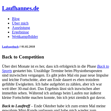
Laufhannes.de
Blog
Über mich
Ausrüstung
Ergebnisse
Wettkampfbilder
Lauftagebuch
// 01.02.2018
Back to Competition
Über drei Monate ist es her, dass ich erfolgreich in die Phase
Back to
Sports
gestartet bin. Unzählige Termine beim Physiotherapeuten
sind inzwischen vergangen. Es gibt jedes Mal ein paar neue Impulse
und leichte Fortschritte, aber am Ende dauert es eben trotzdem
gefühlte Ewigkeiten. Ich habe aufgehört zu zählen, aber ich war
weit über 30-mal dort. Das Ergebnis lässt sich inzwischen aber
immerhin sehen. Während ich anfangs beim Laufen nur äußerst
kleine Fortschritte machen konnte, bin ich jetzt ziemlich gut davor.
Back to Lauftreff
– Ende Oktober habe ich zum ersten Mal meine
gewohnte Mini-Runde verlassen und habe mich wieder zum