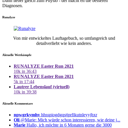
Dann lieber gleich zum Physio - der macht eh die besseren
Diagnosen.
Runalyze
Von mir entwickeltes Lauftagebuch, so umfangreich und
detailverliebt wie kein anderes.
Aktuelle Wettkämpfe
RUNALYZE Easter Run 2021
10k in 36:43
RUNALYZE Easter Run 2021
5k in 17:44
Lautrer Lebenslauf (virtuell)
10k in 39:38
Aktuelle Kommentare
npwgrkymhv
hhsspiogdgqstjprfikutnleyyjhxr
Oli
@Marie: Mich würde schon interessieren, wie deine j...
Marie
Hallo, ich möchte in 6 Monaten gerne die 3000