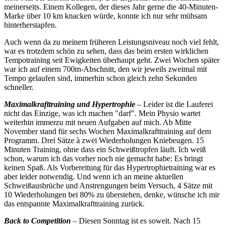
meinerseits. Einem Kollegen, der dieses Jahr gerne die 40-Minuten-
Marke über 10 km knacken würde, konnte ich nur sehr mühsam
hinterherstapfen.
Auch wenn da zu meinem früheren Leistungsniveau noch viel fehlt,
war es trotzdem schön zu sehen, dass das beim ersten wirklichen
Tempotraining seit Ewigkeiten überhaupt geht. Zwei Wochen später
war ich auf einem 700m-Abschnitt, den wir jeweils zweimal mit
Tempo gelaufen sind, immerhin schon gleich zehn Sekunden
schneller.
Maximalkrafttraining und Hypertrophie
– Leider ist die Lauferei
nicht das Einzige, was ich machen "darf". Mein Physio wartet
weiterhin immerzu mit neuen Aufgaben auf mich. Ab Mitte
November stand für sechs Wochen Maximalkrafttraining auf dem
Programm. Drei Sätze à zwei Wiederholungen Kniebeugen. 15
Minuten Training, ohne dass ein Schweißtropfen läuft. Ich weiß
schon, warum ich das vorher noch nie gemacht habe: Es bringt
keinen Spaß. Als Vorbereitung für das Hypertrophietraining war es
aber leider notwendig. Und wenn ich an meine aktuellen
Schweißausbrüche und Anstrengungen beim Versuch, 4 Sätze mit
10 Wiederholungen bei 80% zu überstehen, denke, wünsche ich mir
das entspannte Maximalkrafttraining zurück.
Back to Competition
– Diesen Sonntag ist es soweit. Nach 15