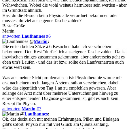
Wehwehchen. Wobei die wohl weitaus harmloser sein werden - aber
im Grundsatz ähnlich.
Hast du die Besuch beim Physio alle verordnet bekommen oder
musstest du viel aus eigener Tasche zahlen?
Beste Grüße
Martin
antworten
Laufhannes
#6
@
Martin
:
Die ersten beiden Sätze à 6 Besuchen habe ich verschrieben
bekommen. Den Rest "durfte" ich aus eigener Tasche zahlen. Da ist
inzwischen einiges zusammen gekommen, aber andererseits geht es
eben um's Laufen - und das ist bzw. sollte den Laufvernarrten auch
etwas wert sein.
Was aus meiner Sicht problematisch ist: Physiotherapie wurde mir
erst nach einem recht langen Ärztemarathon verschrieben, dabei
wäre das eigentlich von Tag 1 an zu empfehlen gewesen. Aber
solange der Arzt nicht über mehrere Untersuchungen hinweg zu
einer entsprechenden Diagnose gekommen ist, gibt es auch kein
Rezept für Physio.
antworten
Martin
#7
@
Laufhannes
:
Ok, das deckt sich mit meinen Erfahrungen. Pillen und Einlagen
gibt's sofort. Physio nur mit viel Glück am Quartalsanfang.