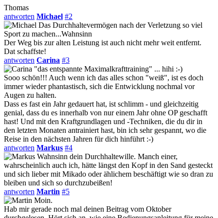
Thomas
antworten
Michael
#2
Das Durchhaltevermögen nach der Verletzung so viel
Sport zu machen...Wahnsinn
Der Weg bis zur alten Leistung ist auch nicht mehr weit entfernt.
Dat schaffste!
antworten
Carina
#3
"das entspannte Maximalkrafttraining" ... hihi :-)
Sooo schön!!! Auch wenn ich das alles schon "weiß", ist es doch
immer wieder phantastisch, sich die Entwicklung nochmal vor
Augen zu halten.
Dass es fast ein Jahr gedauert hat, ist schlimm - und gleichzeitig
genial, dass du es innerhalb von nur einem Jahr ohne OP geschafft
hast! Und mit den Kraftgrundlagen und -Techniken, die du dir in
den letzten Monaten antrainiert hast, bin ich sehr gespannt, wo die
Reise in den nächsten Jahren für dich hinführt :-)
antworten
Markus
#4
Wahnsinn dein Durchhaltewille. Manch einer,
wahrscheinlich auch ich, hätte längst den Kopf in den Sand gesteckt
und sich lieber mit Mikado oder ählichem beschäftigt wie so dran zu
bleiben und sich so durchzubeißen!
antworten
Martin
#5
Moin.
Hab mir gerade noch mal deinen Beitrag vom Oktober
durchgelesen. Hört sich an, wie eine Bedienungsanleitung für meine