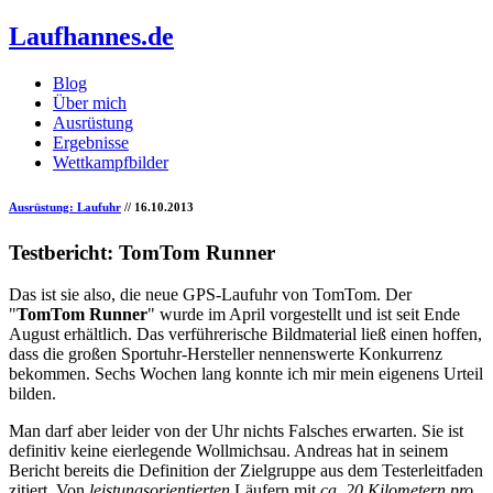
Laufhannes.de
Blog
Über mich
Ausrüstung
Ergebnisse
Wettkampfbilder
Ausrüstung: Laufuhr
// 16.10.2013
Testbericht: TomTom Runner
Das ist sie also, die neue GPS-Laufuhr von TomTom. Der
"
TomTom Runner
" wurde im April vorgestellt und ist seit Ende
August erhältlich. Das verführerische Bildmaterial ließ einen hoffen,
dass die großen Sportuhr-Hersteller nennenswerte Konkurrenz
bekommen. Sechs Wochen lang konnte ich mir mein eigenens Urteil
bilden.
Man darf aber leider von der Uhr nichts Falsches erwarten. Sie ist
definitiv keine eierlegende Wollmichsau. Andreas hat in seinem
Bericht bereits die Definition der Zielgruppe aus dem Testerleitfaden
zitiert. Von
leistungsorientierten
Läufern mit
ca. 20 Kilometern pro