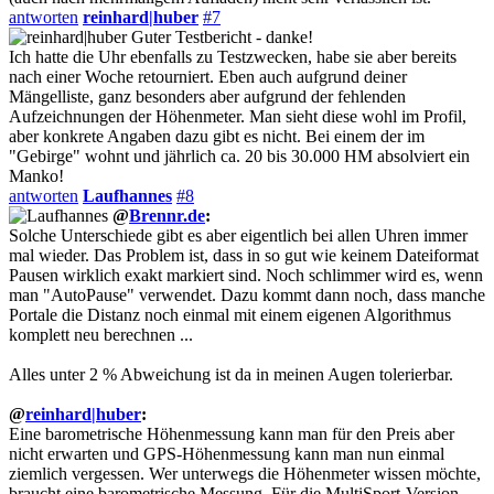
antworten
reinhard|huber
#7
Guter Testbericht - danke!
Ich hatte die Uhr ebenfalls zu Testzwecken, habe sie aber bereits
nach einer Woche retourniert. Eben auch aufgrund deiner
Mängelliste, ganz besonders aber aufgrund der fehlenden
Aufzeichnungen der Höhenmeter. Man sieht diese wohl im Profil,
aber konkrete Angaben dazu gibt es nicht. Bei einem der im
"Gebirge" wohnt und jährlich ca. 20 bis 30.000 HM absolviert ein
Manko!
antworten
Laufhannes
#8
@
Brennr.de
:
Solche Unterschiede gibt es aber eigentlich bei allen Uhren immer
mal wieder. Das Problem ist, dass in so gut wie keinem Dateiformat
Pausen wirklich exakt markiert sind. Noch schlimmer wird es, wenn
man "AutoPause" verwendet. Dazu kommt dann noch, dass manche
Portale die Distanz noch einmal mit einem eigenen Algorithmus
komplett neu berechnen ...
Alles unter 2 % Abweichung ist da in meinen Augen tolerierbar.
@
reinhard|huber
:
Eine barometrische Höhenmessung kann man für den Preis aber
nicht erwarten und GPS-Höhenmessung kann man nun einmal
ziemlich vergessen. Wer unterwegs die Höhenmeter wissen möchte,
braucht eine barometrische Messung. Für die MultiSport-Version