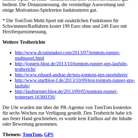
bedient. Die Distanzmessung, die vernünftige Auswertung und
einige Motivations-Spielereien funktionieren gut.
* Die TomTom Multi-Sport mit zusätzlichen Funktionen für
Schwimmen/Radfahren kostet 199 Euro ohne und 249 Euro mit
Herzfrequenzmessung.
Weitere Testberichte
http://www.dcrainmaker.com/2013/07/tomtom-runner-
multisport.html
http://joggen-blog.de/2013/10/tomtom-runner-gps-laufuhr-
testbericht/
http://www.eduard-andrae.de/neu-tomtom-gps-sportuhren/
http://www.startblog-f.de/2013/10/09/test-tomtom-runner-gps-
laufuhr/
http://laufmeister.blog.de/2013/09/05/tomtom-runner-
testgeraet-16360356/
Die Uhr wurden mir über die PR-Agentur von TomTom kostenlos
für sechs Wochen zur Verfügung gestellt. Den Testbericht habe ich
aus freier Hand geschrieben, es wurde kein Einfluss auf die Inhalte
oder Bewertung genommen.
Themen:
TomTom
,
GPS