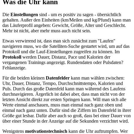
Was die Uhr kann
Die
Einstellungen
sind - um es positiv zu sagen - übersichtlich
gehalten. Außer den Einheiten
(km/Meilen und kg/Pfund)
kann man
das Läuferprofil angeben: Gewicht, Größe, Alter und Geschlecht.
Mehr ist nicht, aber mehr muss auch nicht sein.
Etwas verwirrend ist, dass man sich
zunächst
zum "Laufen"
navigieren muss, wo die Satelliten-Suche gestartet wird, um auf das
Protokoll und die Lauf-Einstellungen zugreifen zu können. Im
Protokoll
werden Dauer, Distanz, Pace und Kalorien der
vergangenen Trainings angezeigt. Rundendaten oder Pulsdaten?
Fehlanzeige.
Für die beiden kleinen
Datenfelder
kann man wählen zwischen:
Uhr, Dauer, Distanz, Tempo, Durchschnittstempo, Kalorien und
Puls. Durch das große Datenfeld kann man während des Laufens
durchnavigieren. Ärgerlich ist dabei aber, dass man nicht von der
letzten Ansicht direkt zur ersten Springen kann. Will man sich alle
Werte einmal anschauen, muss man einmal nach ganz oben und
einmal nach ganz unten. Dafür sind die Ziffern im Datenfeld in ihrer
Größe gut lesbar. Dafür aber auch so groß, dass bei einer Dauer von
über einer Stunde in der Anzeige auf die Sekunden verzichtet wird.
Wenigstens
motivationstechnisch
kann die Uhr auftrumpfen. Wer