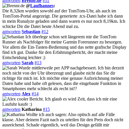
antworten
Brennr.de
#11
@
Laufhannes
:
Die 8,32km wurden sowohl auf der TomTom-Uhr, als auch im
TomTom-Portal angezeigt. Die generierte .tcx-Datei habe ich dann
in mein Runalyze geladen und dann waren es nur noch 8,19km. Ich
schicke Dir die Datei heute Abend mal zu.
antworten
Sebastian
#12
Ich überlege schon seit längerem mir die TomTom
Runner als Nachfolger für meine Garmin Forerunner zu besorgen.
Vor allem die Ein-Tasten-Bedienung und das nette grafische Display
find ich gut. Danke für den Erfahrungsbericht, der macht meine
Entscheidung leichter ;)
antworten
Sarah
#13
Wurde mittlerweile per APP nachgebessert. Ich bin derzeit
noch nicht von der Uhr überzeugt und glaube nicht das Sie dir
richtige für mich ist. Ich möchte eine genaue Aufzeichnung meiner
Daten habe und habe oft gelesen, dass die eingebaute Funktion in
Smartphones mehr schlecht als recht ist!?
antworten
Alex
#14
cooler Bericht. Ich glaub es wird Zeit, dass ich mir eine
Laufuhr kaufe :)
antworten
Katharina
#15
Wollte ich auch sagen: Also optisch auf alle Fälle
klasse. Aber deinem Fazit nach zu urteilen für den Preis doch nicht
ausreichend. Schade eigentlich, weil das Design gefällt mir