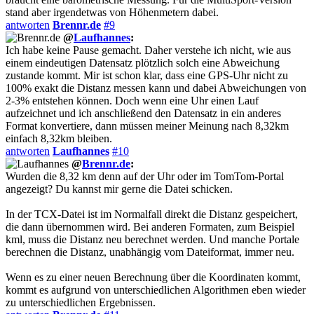
stand aber irgendetwas von Höhenmetern dabei.
antworten
Brennr.de
#9
@
Laufhannes
:
Ich habe keine Pause gemacht. Daher verstehe ich nicht, wie aus
einem eindeutigen Datensatz plötzlich solch eine Abweichung
zustande kommt. Mir ist schon klar, dass eine GPS-Uhr nicht zu
100% exakt die Distanz messen kann und dabei Abweichungen von
2-3% entstehen können. Doch wenn eine Uhr einen Lauf
aufzeichnet und ich anschließend den Datensatz in ein anderes
Format konvertiere, dann müssen meiner Meinung nach 8,32km
einfach 8,32km bleiben.
antworten
Laufhannes
#10
@
Brennr.de
:
Wurden die 8,32 km denn auf der Uhr oder im TomTom-Portal
angezeigt? Du kannst mir gerne die Datei schicken.
In der TCX-Datei ist im Normalfall direkt die Distanz gespeichert,
die dann übernommen wird. Bei anderen Formaten, zum Beispiel
kml, muss die Distanz neu berechnet werden. Und manche Portale
berechnen die Distanz, unabhängig vom Dateiformat, immer neu.
Wenn es zu einer neuen Berechnung über die Koordinaten kommt,
kommt es aufgrund von unterschiedlichen Algorithmen eben wieder
zu unterschiedlichen Ergebnissen.