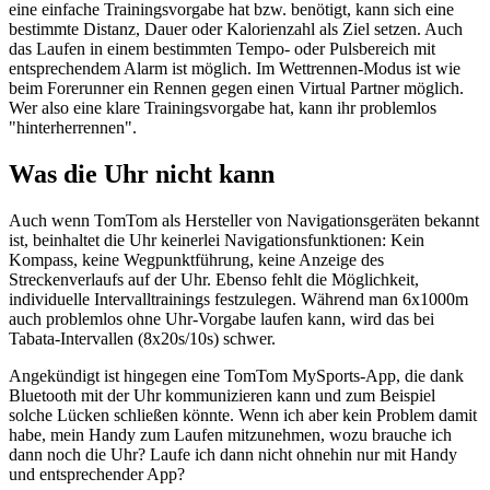
eine einfache Trainingsvorgabe hat bzw. benötigt, kann sich eine
bestimmte Distanz, Dauer oder Kalorienzahl als Ziel setzen. Auch
das Laufen in einem bestimmten Tempo- oder Pulsbereich mit
entsprechendem Alarm ist möglich. Im Wettrennen-Modus ist wie
beim Forerunner ein Rennen gegen einen Virtual Partner möglich.
Wer also eine klare Trainingsvorgabe hat, kann ihr problemlos
"hinterherrennen".
Was die Uhr nicht kann
Auch wenn TomTom als Hersteller von Navigationsgeräten bekannt
ist, beinhaltet die Uhr keinerlei Navigationsfunktionen: Kein
Kompass, keine Wegpunktführung, keine Anzeige des
Streckenverlaufs auf der Uhr. Ebenso fehlt die Möglichkeit,
individuelle Intervalltrainings festzulegen. Während man 6x1000m
auch problemlos ohne Uhr-Vorgabe laufen kann, wird das bei
Tabata-Intervallen (8x20s/10s) schwer.
Angekündigt ist hingegen eine TomTom MySports-App, die dank
Bluetooth mit der Uhr kommunizieren kann und zum Beispiel
solche Lücken schließen könnte. Wenn ich aber kein Problem damit
habe, mein Handy zum Laufen mitzunehmen, wozu brauche ich
dann noch die Uhr? Laufe ich dann nicht ohnehin nur mit Handy
und entsprechender App?