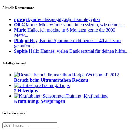
Aktuelle Kommentare
npwgrkymhv
hhsspiogdgqstjprfikutnleyyjhxr
Oli
@Marie: Mich würde schon interessieren, wie deine j...
Marie
Hallo, ich möchte in 6 Monaten gerne die 3000
Meter...
Philipp
Hey, Bin im Sportunterricht heute 11:40 auf 3km
gelaufen...
Sophie
Hallo Hannes, vielen Dank erstmal für deinen hilfre...
Zufällige Artikel
Wettkampf: 2012
Besuch beim Ultramarathon Rodgau
Training: Tipps
5 Hitzetipps
Training: Krafttraining
Kraftübung: Seilspringen
Suchst du etwas?