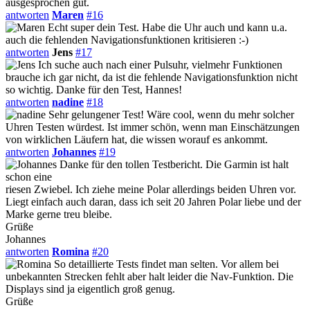
ausgesprochen gut.
antworten
Maren
#16
Echt super dein Test. Habe die Uhr auch und kann u.a.
auch die fehlenden Navigationsfunktionen kritisieren :-)
antworten
Jens
#17
Ich suche auch nach einer Pulsuhr, vielmehr Funktionen
brauche ich gar nicht, da ist die fehlende Navigationsfunktion nicht
so wichtig. Danke für den Test, Hannes!
antworten
nadine
#18
Sehr gelungener Test! Wäre cool, wenn du mehr solcher
Uhren Testen würdest. Ist immer schön, wenn man Einschätzungen
von wirklichen Läufern hat, die wissen worauf es ankommt.
antworten
Johannes
#19
Danke für den tollen Testbericht. Die Garmin ist halt
schon eine
riesen Zwiebel. Ich ziehe meine Polar allerdings beiden Uhren vor.
Liegt einfach auch daran, dass ich seit 20 Jahren Polar liebe und der
Marke gerne treu bleibe.
Grüße
Johannes
antworten
Romina
#20
So detaillierte Tests findet man selten. Vor allem bei
unbekannten Strecken fehlt aber halt leider die Nav-Funktion. Die
Displays sind ja eigentlich groß genug.
Grüße