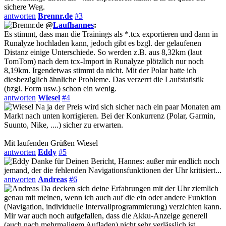
sichere Weg.
antworten
Brennr.de
#3
@
Laufhannes
:
Es stimmt, dass man die Trainings als *.tcx exportieren und dann in
Runalyze hochladen kann, jedoch gibt es bzgl. der gelaufenen
Distanz einige Unterschiede. So werden z.B. aus 8,32km (laut
TomTom) nach dem tcx-Import in Runalyze plötzlich nur noch
8,19km. Irgendetwas stimmt da nicht. Mit der Polar hatte ich
diesbezüglich ähnliche Probleme. Das verzerrt die Laufstatistik
(bzgl. Form usw.) schon ein wenig.
antworten
Wiesel
#4
Na ja der Preis wird sich sicher nach ein paar Monaten am
Markt nach unten korrigieren. Bei der Konkurrenz (Polar, Garmin,
Suunto, Nike, ....) sicher zu erwarten.
Mit laufenden Grüßen Wiesel
antworten
Eddy
#5
Danke für Deinen Bericht, Hannes: außer mir endlich noch
jemand, der die fehlenden Navigationsfunktionen der Uhr kritisiert...
antworten
Andreas
#6
Da decken sich deine Erfahrungen mit der Uhr ziemlich
genau mit meinen, wenn ich auch auf die ein oder andere Funktion
(Navigation, individuelle Intervallprogrammierung) verzichten kann.
Mir war auch noch aufgefallen, dass die Akku-Anzeige generell
(auch nach mehrmaligem Aufladen) nicht sehr verlässlich ist.